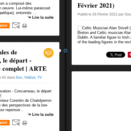
Février 2021)
oven a composé des
n oeuvre. Lui-même paraissait
gaélique), entonnés ...
Publié le 26 Février 2021 par So
Lire la suite
post
Breton and Celtic musician Alan 
Dublin. A familiar figure to Iris
of the leading figures in the revi
ales de
 le départ -
e complet | ARTE
ue #2
dans
Doc
,
Vidéos
,
TV
nieur Corentin de Chatelperron
 des perspectives de la low-
ur repenser...
Lire la suite
post