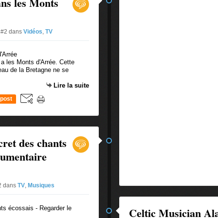
dans les Monts
e #2
dans
Vidéos
,
TV
 y a les Monts d'Arrée. Cette
eau de la Bretagne ne se
Lire la suite
post
cret des chants
cumentaire
#2
dans
TV
,
Musiques
Celtic Musician Alan