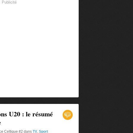
Publicité
ons U20 : le résumé
e
rce Celtique #2
dans
TV
,
Sport