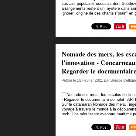
Les airs populaires écossais dont Beeth
arrangements restent un mystère dans so
ignorer l'origine de ces chants ("orain" en 
Re
0
Nomade des mers, les esc
l'innovation - Concarneau,
Regarder le documentair
Publié le 18 Février 2021 par Source Celtiq
Sur le catamaran Nomade des mers, l'ingé
voyage à travers le monde à la découverte
tech. Une séduisante aventure maritime po
Re
0