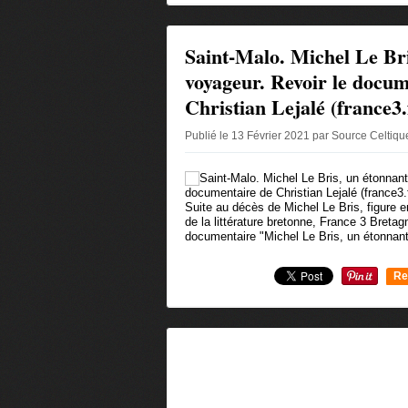
Saint-Malo. Michel Le Bri
voyageur. Revoir le docum
Christian Lejalé (france3.
Publié le 13 Février 2021 par Source Celtiq
Suite au décès de Michel Le Bris, figure 
de la littérature bretonne, France 3 Breta
documentaire "Michel Le Bris, un étonnant
Re
0