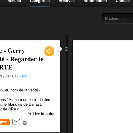
Accueil
Catégories
Archives
Abonnement
Contact
e - Gerry
té - Regarder le
ARTE
e #2
dans
TV
,
Doc
dans "Au nom du père" de Jim
une Irlandais de Belfast,
 de l'IRA q...
Lire la suite
post