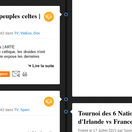
peuples celtes |
e #2
dans
TV
,
Vidéos
,
Doc
 celtique, les druides n'ont
re expose les dernières
Lire la suite
post
e #2
dans
TV
,
Sport
Tournoi des 6 Nati
d'Irlande vs Franc
Publié le 17 Juillet 2021 par Sou