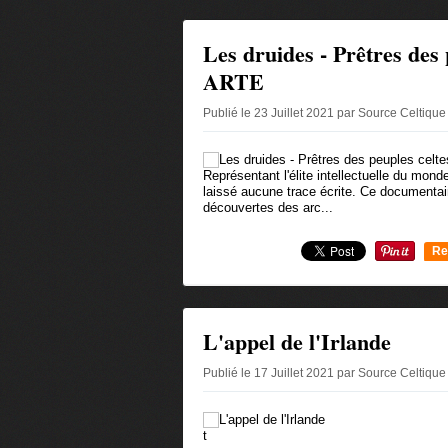
Les druides - Prêtres des 
ARTE
Publié le 23 Juillet 2021 par Source Celtiqu
Représentant l'élite intellectuelle du monde
laissé aucune trace écrite. Ce documentai
découvertes des arc...
Re
0
L'appel de l'Irlande
Publié le 17 Juillet 2021 par Source Celtiqu
t