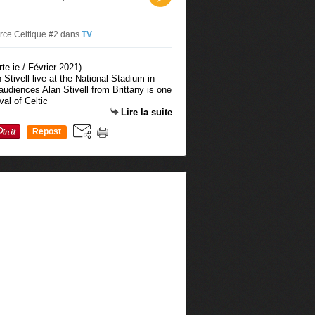
urce Celtique #2
dans
TV
Stivell live at the National Stadium in
h audiences Alan Stivell from Brittany is one
val of Celtic
Lire la suite
Repost
0