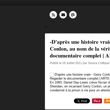
tv
-D'après une histoire vrai
Conlon, au nom de la véri
documentaire complet | 
Publié le 26 Juillet 2021 par Source Celtiqu
En 1993, Daniel Day-Lewis crève l'écran 
Sheridan, en incarnant Gerry Conlon, un je
condamné à la prison à vie pour un attentat
Re
0