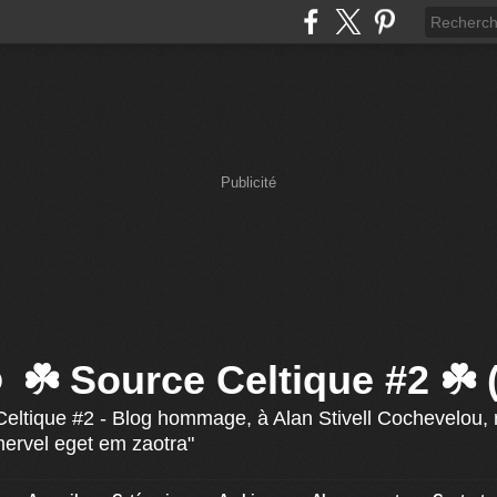
Publicité
☘️ Source Celtique #2 ☘️
eltique #2 - Blog hommage, à Alan Stivell Cochevelou, r
mervel eget em zaotra"