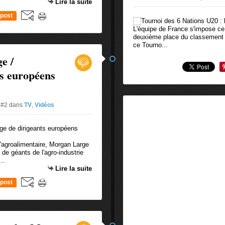
Lire la suite
post
L'équipe de France s'impose ce s
deuxième place du classement de
ce Tourno...
e /
ts européens
e #2
dans
TV
,
Vidéos
l'agroalimentaire, Morgan Large
t de géants de l'agro-industrie
..
Lire la suite
post