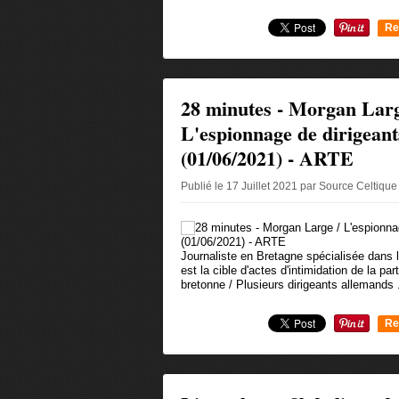
Re
0
28 minutes - Morgan Larg
L'espionnage de dirigean
(01/06/2021) - ARTE
Publié le 17 Juillet 2021 par Source Celtiqu
Journaliste en Bretagne spécialisée dans 
est la cible d'actes d'intimidation de la par
bretonne / Plusieurs dirigeants allemands .
Re
0