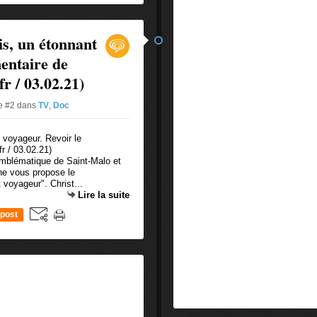
s, un étonnant
entaire de
fr / 03.02.21)
ue #2
dans
TV
,
Doc
emblématique de Saint-Malo et
gne vous propose le
 voyageur". Christ...
Lire la suite
post