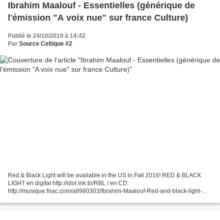
Ibrahim Maalouf - Essentielles (générique de
l'émission "A voix nue" sur france Culture)
Publié le 24/10/2019 à 14:42
Par
Source Celtique #2
Red & Black Light will be available in the US in Fall 2016! RED & BLACK
LIGHT en digital http://idol.lnk.to/RBL / en CD:
http://musique.fnac.com/a8980303/Ibrahim-Maalouf-Red-and-black-light-
Cap-box-CD-album KALTHOUM en digital: http://idol.lnk.to/Kalthoum...