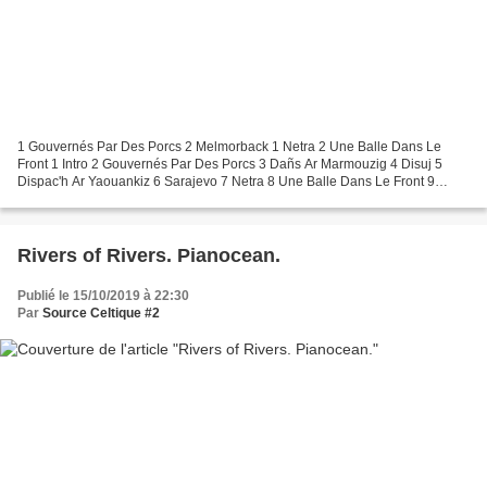
1 Gouvernés Par Des Porcs 2 Melmorback 1 Netra 2 Une Balle Dans Le
Front 1 Intro 2 Gouvernés Par Des Porcs 3 Dañs Ar Marmouzig 4 Disuj 5
Dispac'h Ar Yaouankiz 6 Sarajevo 7 Netra 8 Une Balle Dans Le Front 9
Janig Kerlaou 10 Melmor 11 Outro groupe punk...
Rivers of Rivers. Pianocean.
Publié le 15/10/2019 à 22:30
Par
Source Celtique #2