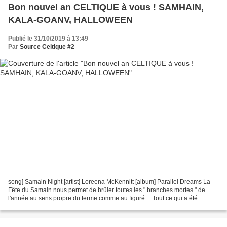
Bon nouvel an CELTIQUE à vous ! SAMHAIN,
KALA-GOANV, HALLOWEEN
Publié le 31/10/2019 à 13:49
Par
Source Celtique #2
song] Samain Night [artist] Loreena McKennitt [album] Parallel Dreams La
Fête du Samain nous permet de brûler toutes les " branches mortes " de
l'année au sens propre du terme comme au figuré.... Tout ce qui a été
négatif, tout ce qui doit être rejeté...