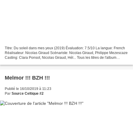
Titre: Du soleil dans mes yeux (2019) Évaluation: 7.5/10 La langue: French
Réalisateur: Nicolas Giraud Scénariste: Nicolas Giraud, Philippe Mezescaze
Casting: Clara Ponsot, Nicolas Giraud, Hél... Tous les titres de l'album
Musique originale de François...
Melmor !!! BZH !!!
Publié le 16/10/2019 à 11:23
Par
Source Celtique #2