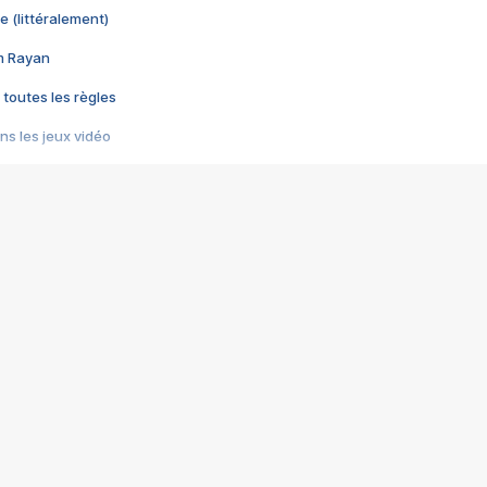
e (littéralement)
im Rayan
 toutes les règles
s les jeux vidéo
us choquant de Rockstar ? - Le scandale BULLY
e plus moche de Steam
du RÊVE tourne au CAUCHEMAR
pendant 8 heures
it… à tort
umiliés par un jeu vidéo
ire - Final Fantasy 8
ti un empire - Age of Empires