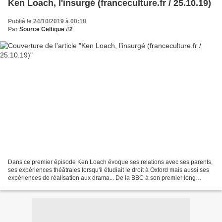
Ken Loach, l'insurgé (franceculture.fr / 25.10.19)
Publié le 24/10/2019 à 00:18
Par
Source Celtique #2
Dans ce premier épisode Ken Loach évoque ses relations avec ses parents,
ses expériences théâtrales lorsqu'il étudiait le droit à Oxford mais aussi ses
expériences de réalisation aux drama... De la BBC à son premier long
métrage, il n'y a qu'un pas que...