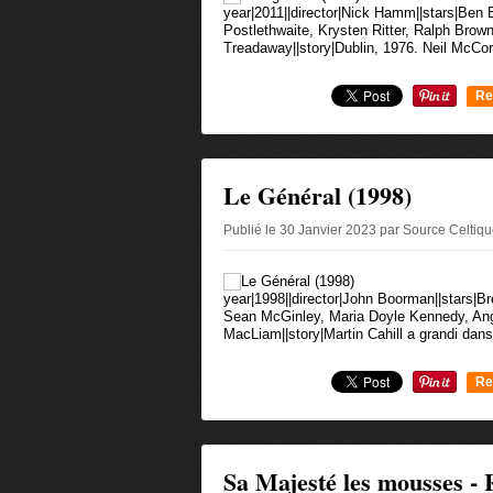
year|2011||director|Nick Hamm||stars|Ben
Postlethwaite, Krysten Ritter, Ralph Brow
Treadaway||story|Dublin, 1976. Neil McCor
Re
0
Le Général (1998)
Publié le 30 Janvier 2023 par Source Celtiq
year|1998||director|John Boorman||stars|B
Sean McGinley, Maria Doyle Kennedy, Ange
MacLiam||story|Martin Cahill a grandi dans 
Re
0
Sa Majesté les mousses - 