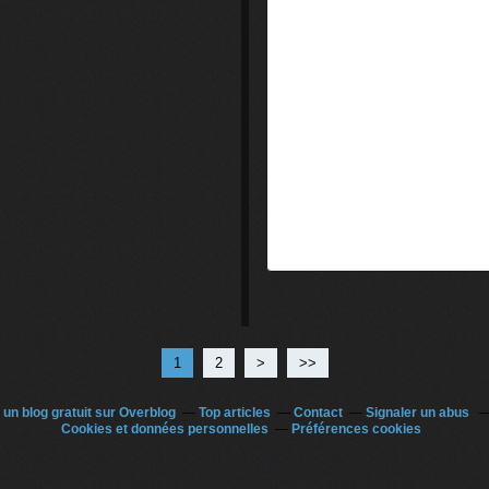
1
2
>
>>
 un blog gratuit sur Overblog
Top articles
Contact
Signaler un abus
Cookies et données personnelles
Préférences cookies