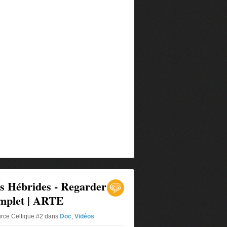
es Hébrides - Regarder
omplet | ARTE
urce Celtique #2
dans
Doc
,
Vidéos