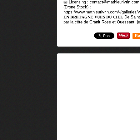
📧 Licensing : contact@mathieurivrin.co
(Drone Stock) :
https://www.mathieurivrin.com/-/galleries/vid
𝐄𝐍 𝐁𝐑𝐄𝐓𝐀𝐆𝐍𝐄 𝐕𝐔𝐄𝐒 𝐃𝐔 𝐂𝐈𝐄𝐋 De
par la côte de Granit Rose et Ouessant, je
Re
0