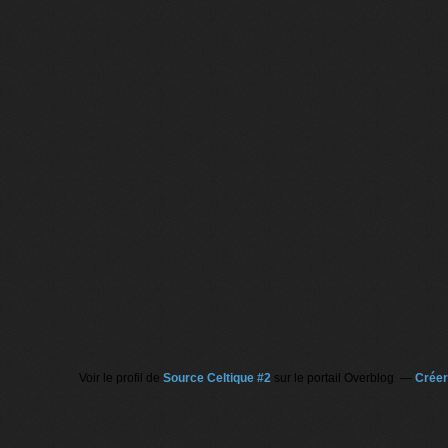
Voir le profil de
Source Celtique #2
sur le portail Overblog
Créer