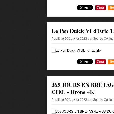
Re
0
Le Pen Duick VI d'Eric T
Publié le 20 Janvier 2023 par Source Celtiq
Re
0
365 JOURS EN BRETA
CIEL - Drone 4K
Publié le 20 Janvier 2023 par Source Celtiq