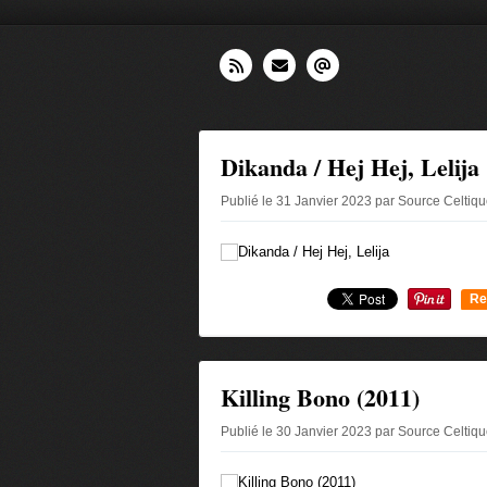
Dikanda / Hej Hej, Lelija
Publié le 31 Janvier 2023 par Source Celtiq
Re
0
Killing Bono (2011)
Publié le 30 Janvier 2023 par Source Celtiq