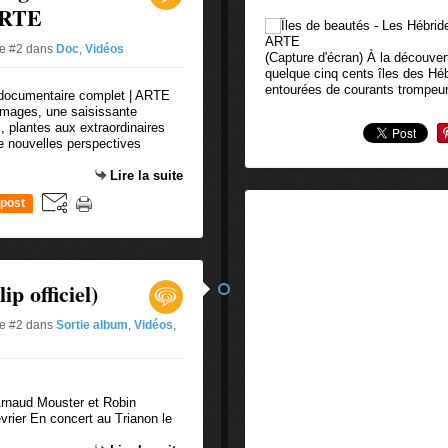
ARTE
ue #2
dans
Doc
,
Vidéos
(Capture d'écran) À la découver
quelque cinq cents îles des Héb
entourées de courants trompeur
 images, une saisissante
 plantes aux extraordinaires
de nouvelles perspectives
Lire la suite
post
p officiel)
ue #2
dans
Sortie album
,
Vidéos
,
Arnaud Mouster et Robin
évrier En concert au Trianon le