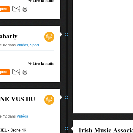
Lire la suite
post
abarly
ue #2
dans
Vidéos
,
Sport
Lire la suite
post
GNE VUS DU
ue #2
dans
Vidéos
Irish Music Associ