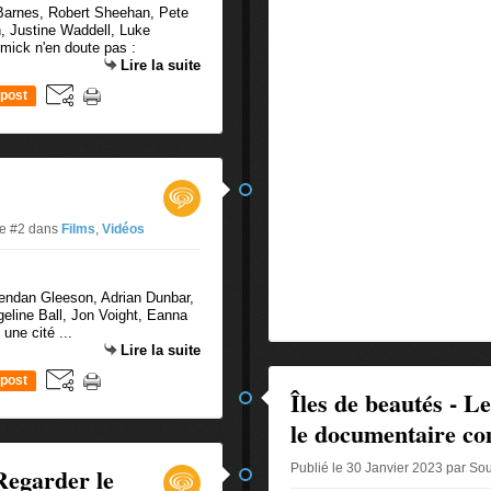
 Barnes, Robert Sheehan, Pete
n, Justine Waddell, Luke
mick n'en doute pas :
Lire la suite
post
ue #2
dans
Films
,
Vidéos
rendan Gleeson, Adrian Dunbar,
line Ball, Jon Voight, Eanna
une cité ...
Lire la suite
post
Îles de beautés - L
le documentaire c
Publié le 30 Janvier 2023 par So
Regarder le