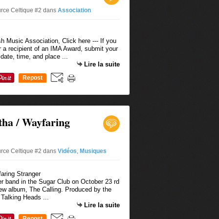
urce Celtique #2
dans
Association
 Music Association, Click here --- If you
a recipient of an IMA Award, submit your
date, time, and place ...
Lire la suite
Repost
0
ha / Wayfaring
urce Celtique #2
dans
Vidéos
,
Musiques
er band in the Sugar Club on October 23 rd
new album, The Calling. Produced by the
 Talking Heads ...
Lire la suite
Repost