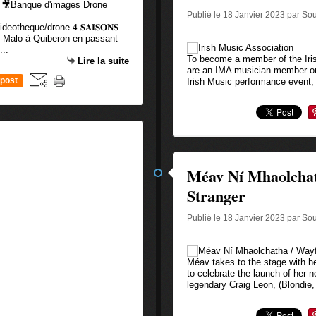
m 🎥Banque d'images Drone
Publié le 18 Janvier 2023 par So
eotheque/drone 𝟒 𝐒𝐀𝐈𝐒𝐎𝐍𝐒
 Saint-Malo à Quiberon en passant
...
To become a member of the Irish
Lire la suite
are an IMA musician member or 
post
Irish Music performance event, 
Méav Ní Mhaolchat
Stranger
Publié le 18 Janvier 2023 par So
Méav takes to the stage with h
to celebrate the launch of her 
legendary Craig Leon, (Blondie,