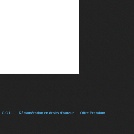
C.G.U.
Rémunération en droits d'auteur
Offre Premium