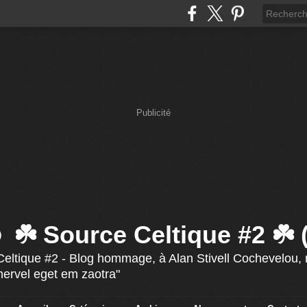
Publicité
☘️ Source Celtique #2 ☘️
eltique #2 - Blog hommage, à Alan Stivell Cochevelou, r
mervel eget em zaotra"