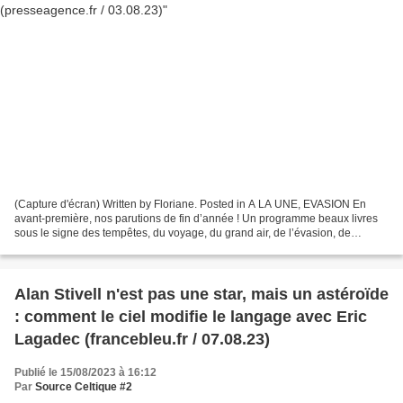
(Capture d'écran) Written by Floriane. Posted in A LA UNE, EVASION En
avant-première, nos parutions de fin d’année ! Un programme beaux livres
sous le signe des tempêtes, du voyage, du grand air, de l’évasion, de
l’histoire, de l’émotion et du grandiose...
Alan Stivell n'est pas une star, mais un astéroïde
: comment le ciel modifie le langage avec Eric
Lagadec (francebleu.fr / 07.08.23)
Publié le 15/08/2023 à 16:12
Par
Source Celtique #2