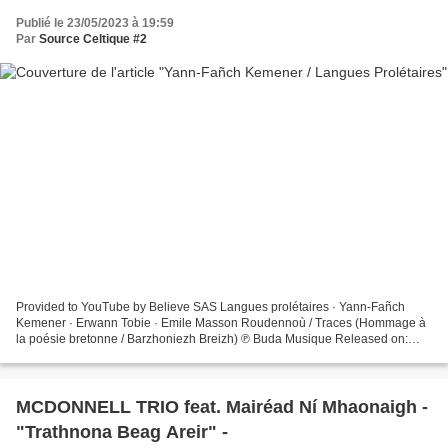
Publié le 23/05/2023 à 19:59
Par
Source Celtique #2
Provided to YouTube by Believe SAS Langues prolétaires · Yann-Fañch
Kemener · Erwann Tobie · Emile Masson Roudennoù / Traces (Hommage à
la poésie bretonne / Barzhoniezh Breizh) ℗ Buda Musique Released on:
2019-02-15 Auto-generated by YouTube.
MCDONNELL TRIO feat. Mairéad Ní Mhaonaigh -
"Trathnona Beag Areir" -