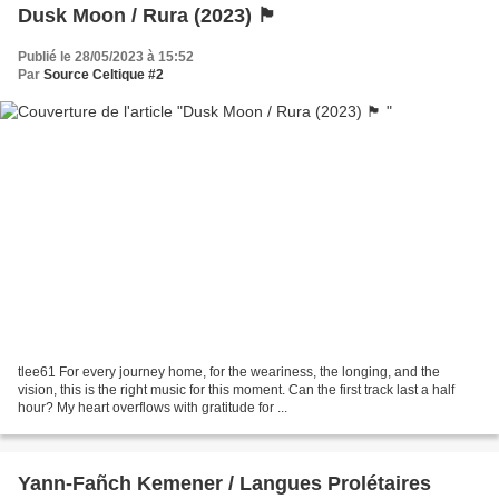
Dusk Moon / Rura (2023) 🏴󠁧󠁢󠁳󠁣󠁴󠁿
Publié le 28/05/2023 à 15:52
Par
Source Celtique #2
tlee61 For every journey home, for the weariness, the longing, and the
vision, this is the right music for this moment. Can the first track last a half
hour? My heart overflows with gratitude for ...
Yann-Fañch Kemener / Langues Prolétaires