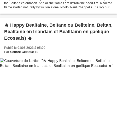
the Beltane celebration. And all the flames are lit from the need-fire, a sacred
flame started naturally by friction alone. Photo: Paul Chappells The sky burns
bright on...
🔥 Happy Bealtaine, Beltane ou Beilteine, Beltan,
Bealtaine en Irlandais et Bealltainn en gaélique
Ecossais) 🔥
Publié le 01/05/2023 à 05:00
Par
Source Celtique #2