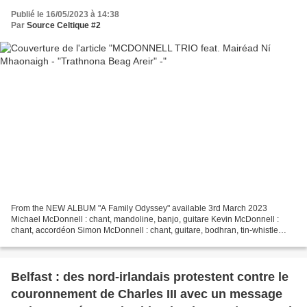
Publié le 16/05/2023 à 14:38
Par
Source Celtique #2
From the NEW ALBUM "A Family Odyssey" available 3rd March 2023
Michael McDonnell : chant, mandoline, banjo, guitare Kevin McDonnell :
chant, accordéon Simon McDonnell : chant, guitare, bodhran, tin-whistle
Mairéad Ní Mhaonaigh (Altan) : chant En hommage...
Belfast : des nord-irlandais protestent contre le
couronnement de Charles III avec un message