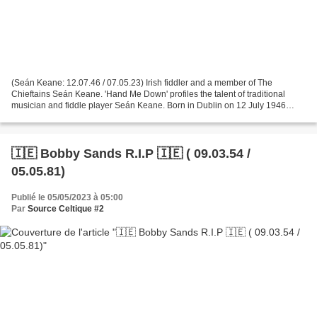
(Seán Keane: 12.07.46 / 07.05.23) Irish fiddler and a member of The
Chieftains Seán Keane. 'Hand Me Down' profiles the talent of traditional
musician and fiddle player Seán Keane. Born in Dublin on 12 July 1946
Seán learnt both classical violin and traditional...
🇮🇪 Bobby Sands R.I.P 🇮🇪 ( 09.03.54 /
05.05.81)
Publié le 05/05/2023 à 05:00
Par
Source Celtique #2