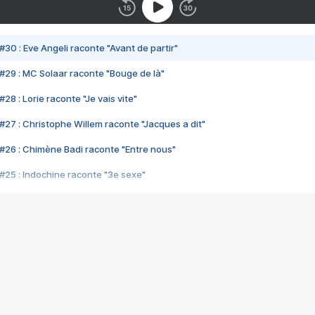
#30 : Eve Angeli raconte "Avant de partir"
#29 : MC Solaar raconte "Bouge de là"
28 : Lorie raconte "Je vais vite"
#27 : Christophe Willem raconte "Jacques a dit"
#26 : Chimène Badi raconte "Entre nous"
#25 : Indochine raconte "3e sexe"
#24 : Zaho raconte "C'est chelou"
#23 : Patrick Bruel raconte "Au café des délices"
#22 : Kyo raconte "Le chemin"
#21 : Nolwenn Leroy raconte "Cassé"
#20 : Patrick Hernandez raconte "Born to be alive"