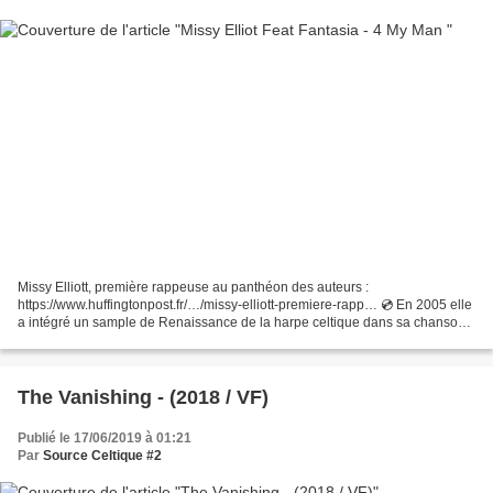
Missy Elliott, première rappeuse au panthéon des auteurs :
https://www.huffingtonpost.fr/…/missy-elliott-premiere-rapp… 💿 En 2005 elle
a intégré un sample de Renaissance de la harpe celtique dans sa chanson
'4 My Man' feat Fantasia : Rnb Selection By...
The Vanishing - (2018 / VF)
Publié le 17/06/2019 à 01:21
Par
Source Celtique #2