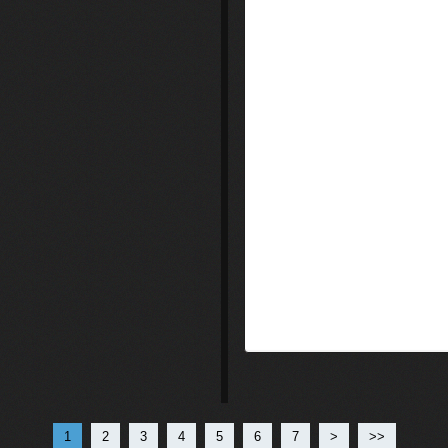
1
2
3
4
5
6
7
>
>>