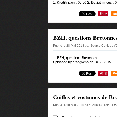
1. Krediñ 'raen : 00:00 2. Beajet 'm eus : 0
Re
0
BZH, questions Bretonne
Publié le 28 Mai 2018 par Source Celtique 
Uploaded by stangvenn on 2017-08-15.
Re
0
Coiffes et costumes de Br
Publié le 28 Mai 2018 par Source Celtique 