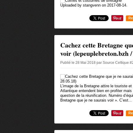
Uploaded by stangvenn on 2017-08-14.
Re
0
Cachez cette Bretagne que
voir (lepeuplebreton.bzh /
Publié le 28 Mai 2018 par Source Celtique 
L’image de la Bretagne attire le touriste et 
Atlantique entendent bien en profiter mais
question de la réunification. Numéro d’équi
Bretagne que je ne saurais voir ». C’est...
Re
0