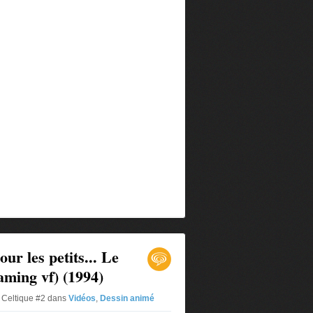
ur les petits... Le
aming vf) (1994)
 Celtique #2
dans
Vidéos
,
Dessin animé