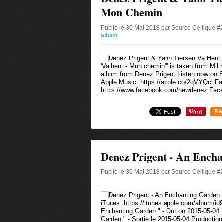
Mon Chemin
Publié le 30 Mai 2018 par Source Celtique 
album
'Va hent - Mon chemin"' is taken from Mil 
album from Denez Prigent Listen now on Sp
Apple Music: https://apple.co/2qVYQci F
https://www.facebook.com/newdenez Face
Re
0
Denez Prigent - An Ench
Publié le 30 Mai 2018 par Source Celtique 
iTunes: https://itunes.apple.com/album/i
Enchanting Garden " - Out on 2015-05-04 
Garden " - Sortie le 2015-05-04 Product