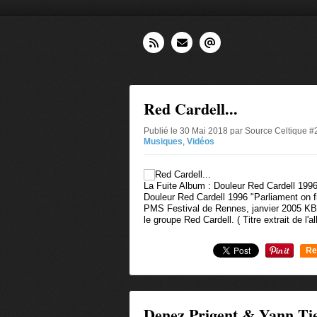
Red Cardell...
Publié le 30 Mai 2018 par Source Celtique 
Musiques
,
Vidéos
La Fuite Album : Douleur Red Cardell 1996
Douleur Red Cardell 1996 "Parliament on f
PMS Festival de Rennes, janvier 2005 KB
le groupe Red Cardell. ( Titre extrait de l'a
Re
0
Denez Prigent & Yann Tie