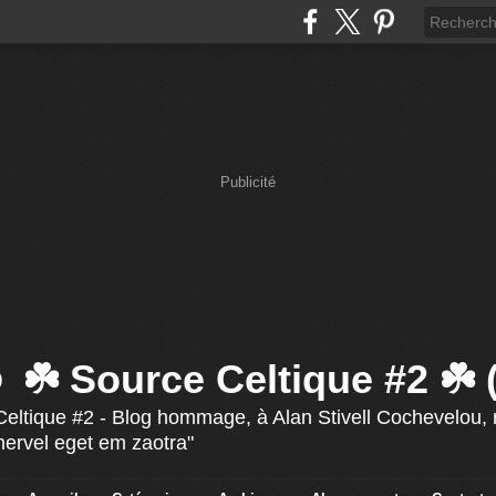
Publicité
☘️ Source Celtique #2 ☘️
eltique #2 - Blog hommage, à Alan Stivell Cochevelou, r
mervel eget em zaotra"