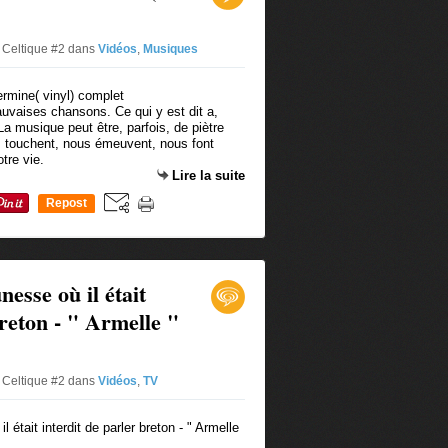
 Celtique #2
dans
Vidéos
,
Musiques
uvaises chansons. Ce qui y est dit a,
La musique peut être, parfois, de piètre
us touchent, nous émeuvent, nous font
tre vie.
Lire la suite
Repost
0
esse où il était
breton - " Armelle "
 Celtique #2
dans
Vidéos
,
TV