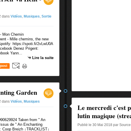
#2
dans
Vidéos
,
Musiques
,
Sortie
hent - Mille chemins, the new
otify: https://spoti.fi/2vLwU0A
acebook Denez Prigent:
book Yann...
Lire la suite
post
anting Garden
#2
dans
Vidéos
,
Musiques
Le mercredi c'est po
lutin magique (stre
d990629924 Taken from " An
Issus de " An Enchanting
Publié le 30 Mai 2018 par Source
ion: Coop Breizh ↓TRACKLIST↓