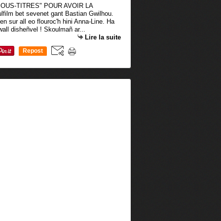
OUS-TITRES" POUR AVOIR LA
film bet sevenet gant Bastian Gwilhou.
en sur all eo flouroc'h hini Anna-Line. Ha
all disheñvel ! Skoulmañ ar...
Lire la suite
Repost
0