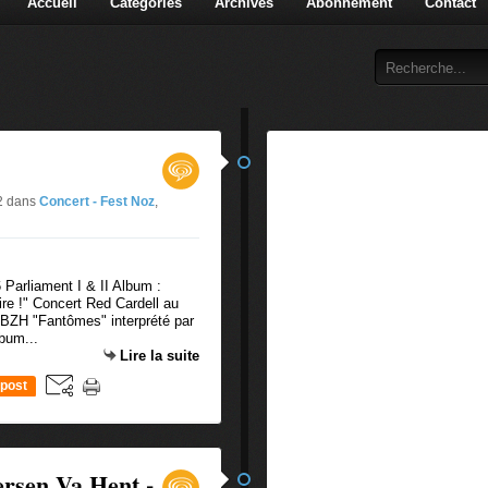
Accueil
Catégories
Archives
Abonnement
Contact
#2
dans
Concert - Fest Noz
,
 Parliament I & II Album :
ire !" Concert Red Cardell au
BZH "Fantômes" interprété par
lbum...
Lire la suite
post
rsen Va Hent -