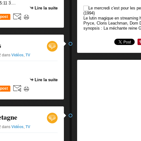
5:11 3....
Lire la suite
post
Le lutin magique en streaming H
Pryce, Cloris Leachman, Dom De
synopsis : La méchante reine Gn
s
#2
dans
Vidéos
,
TV
Lire la suite
post
etagne
#2
dans
Vidéos
,
TV