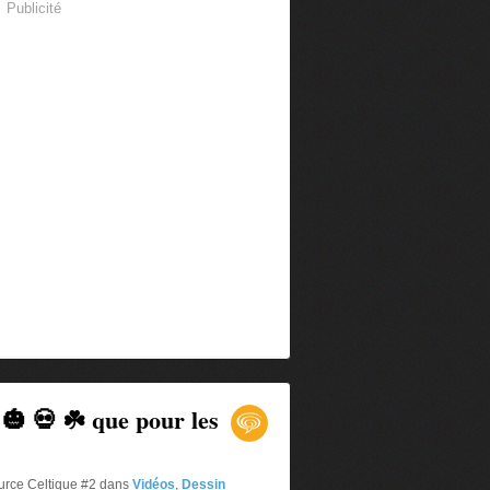
Publicité
🎃 💀 ☘️ que pour les
urce Celtique #2
dans
Vidéos
,
Dessin