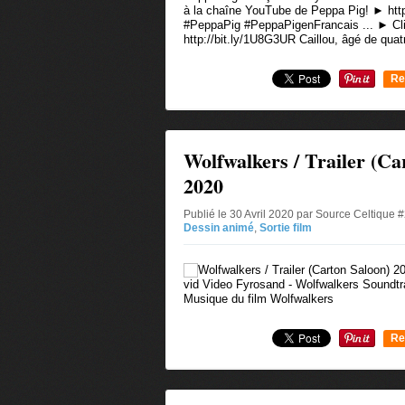
à la chaîne YouTube de Peppa Pig! ► http
#PeppaPig #PeppaPigenFrancais ... ► Cliq
http://bit.ly/1U8G3UR Caillou, âgé de quatr
Re
0
Wolfwalkers / Trailer (Ca
2020
Publié le 30 Avril 2020 par Source Celtique 
Dessin animé
,
Sortie film
vid Video Fyrosand - Wolfwalkers Soundtr
Musique du film Wolfwalkers
Re
0