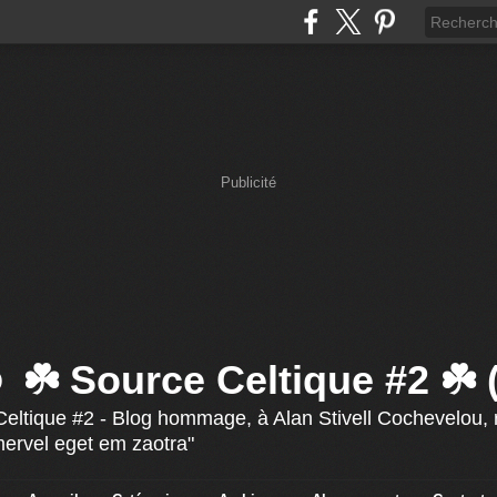
Publicité
☘️ Source Celtique #2 ☘️
eltique #2 - Blog hommage, à Alan Stivell Cochevelou, r
mervel eget em zaotra"