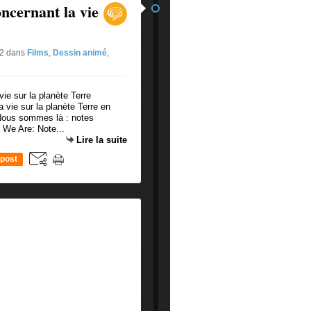
ncernant la vie
#2
dans
Films
,
Dessin animé
,
 vie sur la planète Terre en
 Nous sommes là : notes
e We Are: Note...
Lire la suite
post