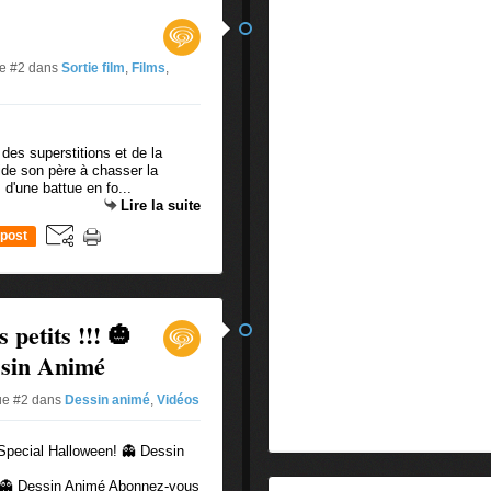
ue #2
dans
Sortie film
,
Films
,
s superstitions et de la
ide son père à chasser la
 d'une battue en fo...
Lire la suite
post
 petits !!! 🎃
ssin Animé
que #2
dans
Dessin animé
,
Vidéos
 👻 Dessin Animé Abonnez-vous