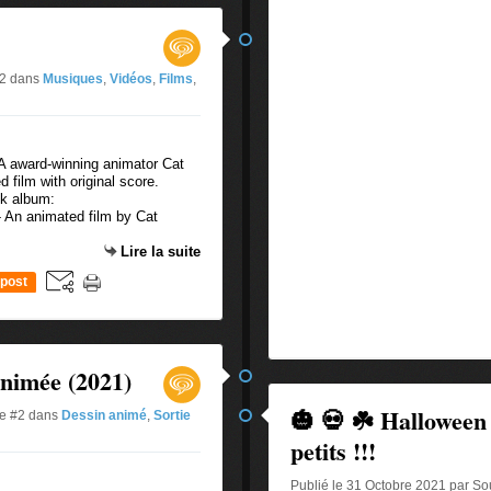
#2
dans
Musiques
,
Vidéos
,
Films
,
A award-winning animator Cat
film with original score.
ck album:
An animated film by Cat
Lire la suite
post
animée (2021)
🎃 💀 ☘️ Halloween 
ue #2
dans
Dessin animé
,
Sortie
petits !!!
Publié le 31 Octobre 2021 par So