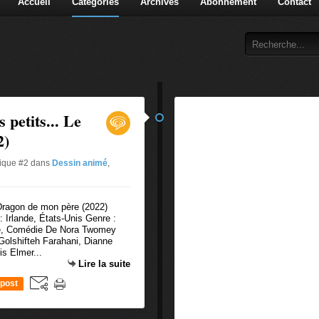
Accueil
Catégories
Archives
Abonnement
Contact
 petits... Le
2)
tique #2
dans
Dessin animé
,
 : Irlande, États-Unis Genre :
que, Comédie De Nora Twomey
olshifteh Farahani, Dianne
s Elmer...
Lire la suite
post