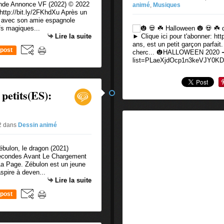
 Annonce VF (2022) © 2022
animé
,
Musiques
http://bit.ly/2FKhdXu Après un
nd avec son amie espagnole
fs magiques...
Lire la suite
► Clique ici pour t'abonner: ht
ans, est un petit garçon parfait.
post
cherc... 🎃HALLOWEEN 2020 ➜➜
list=PLaeXjdOcp1n3keVJY0KD
 petits(ES):
#2
dans
Dessin animé
 Secondes Avant Le Chargement
La Page. Zébulon est un jeune
spire à deven...
Lire la suite
post