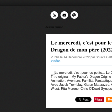
dessin anime
Le mercredi, c'est pour les
Dragon de mon père (202
Publié le 14 Décembre 2022 par Source Cel
Vidéos
Titre original : My Father's Dragon Origine
Animation, Aventure, Familial, Fantasti
Avec Jacob Tremblay, Gaten Matarazzo, G
Wiest, Rita Moreno, Chris O'Dowd Synopsi
Re
0