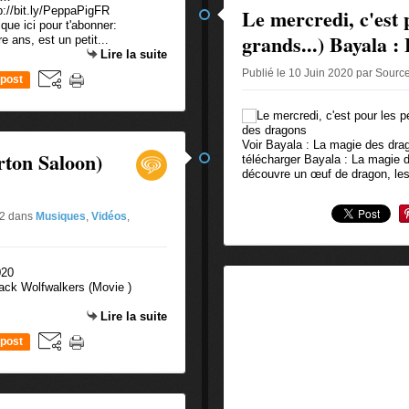
://bit.ly/PeppaPigFR
Le mercredi, c'est p
ue ici pour t'abonner:
grands...) Bayala :
e ans, est un petit...
Lire la suite
Publié le 10 Juin 2020 par Sourc
post
Voir Bayala : La magie des drag
rton Saloon)
télécharger Bayala : La magie
découvre un œuf de dragon, les
#2
dans
Musiques
,
Vidéos
,
ack Wolfwalkers (Movie )
Lire la suite
post