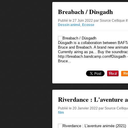
Breabach / Dùsgadh
Publié le 27 Juin 2022 par Source Celtique 
Dessin animé
,
Ecosse
Dùsgadh is a collaboration between BAFT
Bruce and Breabach. A brand new animated 
Currently airing as pa... Buy the soundtra
http://breabach.bandcamp.com#Dùsgadh - 
Bruce...
Re
0
Riverdance : L'aventure 
Publié le 20 Janvier 2022 par Source Celtiq
film