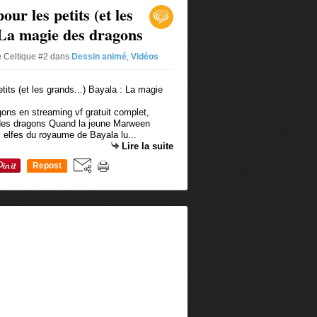
our les petits (et les
 La magie des dragons
e Celtique #2
dans
Dessin animé
,
Vidéos
ons en streaming vf gratuit complet,
 des dragons Quand la jeune Marween
 elfes du royaume de Bayala lu...
Lire la suite
Repost
0