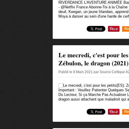
RIVERDANCE L'AVENTURE ANIMÉE Bande
- @Netflix France Abonne-Toi à la Chaîne 
deuil, Keegan, un jeune Irlandais, appre
Moya à danser au sein d'une harde de cer
Re
0
Le mecredi, c'est pour les
Zébulon, le dragon (2021)
Publié le 9 Mars 2021 par Source Celtique 
Important : Veuillez Patienter Quelques
Du Lecteur, Si ça Marche Pas Actualiser 
dragon aussi attachant que maladroit qui a
Re
0