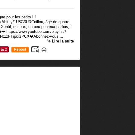
tp://bit.ly/1U8G3URCaillou, âgé de quatre
 Gentil, curieux, un peu peureux parfois, il
 https://www.youtube.com/playlist?
Nt1zFTqaxzPCX❤️Abonnez-vous:...
Lire la suite
Repost
0