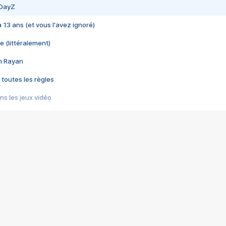
 DayZ
 a 13 ans (et vous l'avez ignoré)
e (littéralement)
im Rayan
 toutes les règles
s les jeux vidéo
us choquant de Rockstar ? - Le scandale BULLY
e plus moche de Steam
du RÊVE tourne au CAUCHEMAR
pendant 8 heures
it… à tort
umiliés par un jeu vidéo
ire - Final Fantasy 8