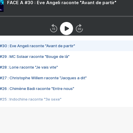
FACE A #30 : Eve Angeli raconte "Avant de partir"
#30 : Eve Angeli raconte "Avant de partir"
#29 : MC Solaar raconte "Bouge de là"
28 : Lorie raconte "Je vais vite"
#27 : Christophe Willem raconte "Jacques a dit"
#26 : Chimène Badi raconte "Entre nous"
#25 : Indochine raconte "3e sexe"
#24 : Zaho raconte "C'est chelou"
#23 : Patrick Bruel raconte "Au café des délices"
#22 : Kyo raconte "Le chemin"