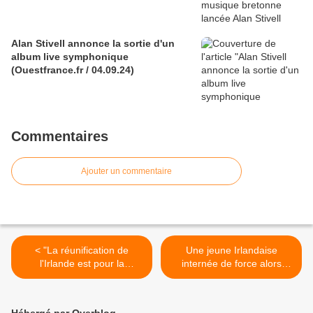
Alan Stivell annonce la sortie d'un
album live symphonique
(Ouestfrance.fr / 04.09.24)
Commentaires
Ajouter un commentaire
< "La réunification de
Une jeune Irlandaise
l'Irlande est pour la
internée de force alors
première fois d'actualité"
qu'elle voulait avorter
(letemps.ch / 27.06.17)
(madmoizelle.com /
19.06.17) >