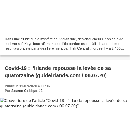
Dans une étude sur le mystère de l’At lan tide, des cher cheurs irlan dais de
l’uni ver sité Keys tone affirment que l’île perdue est en fait l’Ir lande. Leurs
résul tats ont été parta gés fière ment par Irish Central . Forgée il y a 2 400
ans par le...
Covid-19 : l'Irlande repousse la levée de sa
quatorzaine (guideirlande.com / 06.07.20)
Publié le 11/07/2020 à 11:36
Par
Source Celtique #2