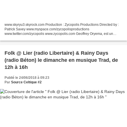
www.skyryu3.skyrock.com Production : Zycopolis Productions Directed by :
Patrick Savey www.myspace.com/zycopolisproductions
www.twitter.com/zycopolis www.zycopolis.com Geoffrey Oryema, est un
musicien, auteur-compositeur et chanteur de rock/world music,...
Folk @ Lier (radio Libertaire) & Rainy Days
(radio Béton) le dimanche en musique Trad, de
12h à 16h
Publié le 24/06/2018 à 09:23
Par
Source Celtique #2