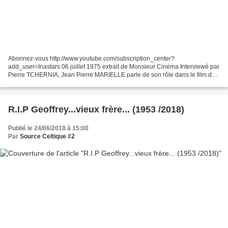
Abonnez-vous http://www.youtube.com/subscription_center?
add_user=Inastars 06 juillet 1975 extrait de Monsieur Cinéma Interviewé par
Pierre TCHERNIA, Jean Pierre MARIELLE parle de son rôle dans le film de
Joël Séria, "Les galettes de Pont-Aven" et cite...
R.I.P Geoffrey...vieux frère... (1953 /2018)
Publié le 24/06/2018 à 15:00
Par
Source Celtique #2