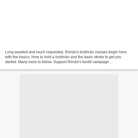
Long awaited and much requested, Rónán's bodhrán classes begin here
with the basics. How to hold a bodhrán and the basic stroke to get you
started. Many more to follow. Support Rónán's fundit campaign
http://goo.gl/3tUVR Rónán's classes continue with...