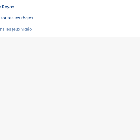
im Rayan
 toutes les règles
s les jeux vidéo
us choquant de Rockstar ? - Le scandale BULLY
e plus moche de Steam
du RÊVE tourne au CAUCHEMAR
pendant 8 heures
it… à tort
umiliés par un jeu vidéo
ire - Final Fantasy 8
ti un empire - Age of Empires
story DOFUS