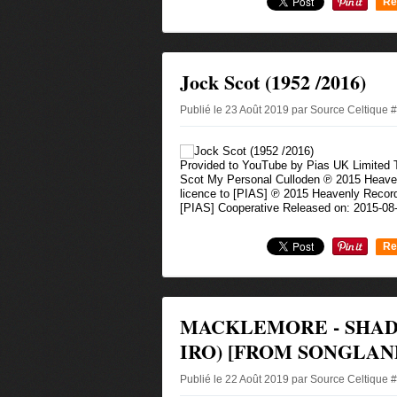
Re
0
Jock Scot (1952 /2016)
Publié le 23 Août 2019 par Source Celtique 
Provided to YouTube by Pias UK Limited T
Scot My Personal Culloden ℗ 2015 Heaven
licence to [PIAS] ℗ 2015 Heavenly Record
[PIAS] Cooperative Released on: 2015-08-
Re
0
MACKLEMORE - SHAD
IRO) [FROM SONGLAN
Publié le 22 Août 2019 par Source Celtique 