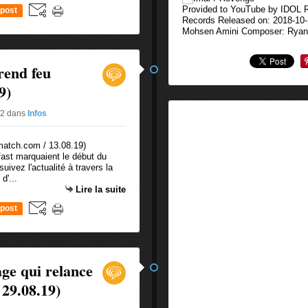
Provided to YouTube by IDOL 
post
Records Released on: 2018-10
Mohsen Amini Composer: Ryan 
rend feu
9)
#2
dans
Infos
fast marquaient le début du
suivez l'actualité à travers la
d'...
Lire la suite
post
ge qui relance
 29.08.19)