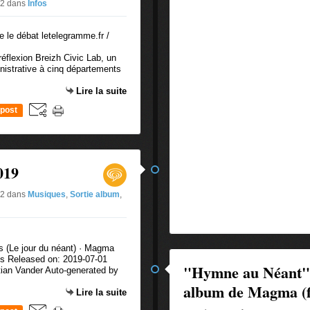
#2
dans
Infos
 réflexion Breizh Civic Lab, un
nistrative à cinq départements
Lire la suite
post
019
#2
dans
Musiques
,
Sortie album
,
 (Le jour du néant) · Magma
ds Released on: 2019-07-01
"Hymne au Néant", 
tian Vander Auto-generated by
album de Magma (fi
Lire la suite