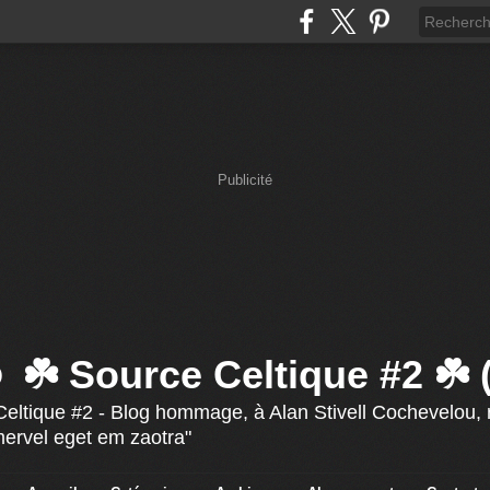
Publicité
☘️ Source Celtique #2 ☘️
eltique #2 - Blog hommage, à Alan Stivell Cochevelou, r
mervel eget em zaotra"