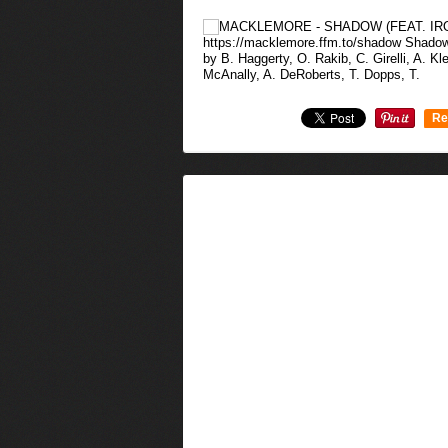
https://macklemore.ffm.to/shadow Shadow
by B. Haggerty, O. Rakib, C. Girelli, A. Kl
McAnally, A. DeRoberts, T. Dopps, T.
Re
0