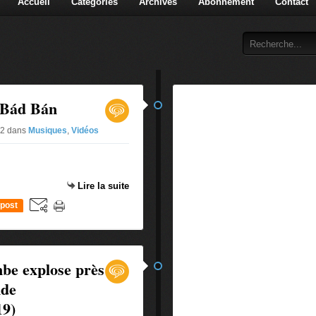
Accueil
Catégories
Archives
Abonnement
Contact
 Bád Bán
#2
dans
Musiques
,
Vidéos
Lire la suite
post
be explose près
nde
19)