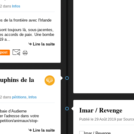
#2
dans
Infos
ont toujours là, sous-jacentes,
 les accords de paix. Une bombe
19 a...
Lire la suite
post
uphins de la
#2
dans
pétitions
,
Infos
Imar / Revenge
er l'adresse dans votre
Publié le 29 Août 2019 par Sourc
petition/animaux/stop-
Lire la suite