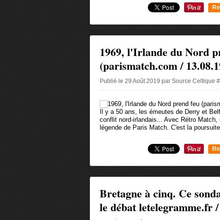
Re
0
1969, l'Irlande du Nord p
(parismatch.com / 13.08.1
Publié le 29 Août 2019 par Source Celtique 
Il y a 50 ans, les émeutes de Derry et Bel
conflit nord-irlandais... Avec Rétro Match, 
légende de Paris Match. C'est la poursuite 
Re
0
Bretagne à cinq. Ce sonda
le débat letelegramme.fr /