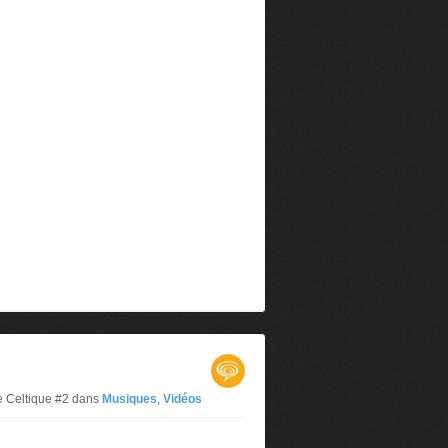
e Celtique #2
dans
Musiques
,
Vidéos