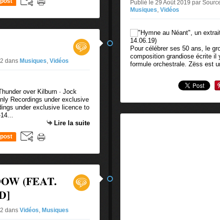
post
Publié le 29 Août 2019 par Sourc
Musiques
,
Vidéos
Pour célébrer ses 50 ans, le gr
composition grandiose écrite il
#2
dans
Musiques
,
Vidéos
formule orchestrale. Zëss est 
hunder over Kilburn · Jock
ly Recordings under exclusive
ings under exclusive licence to
14...
Lire la suite
post
OW (FEAT.
D]
#2
dans
Vidéos
,
Musiques