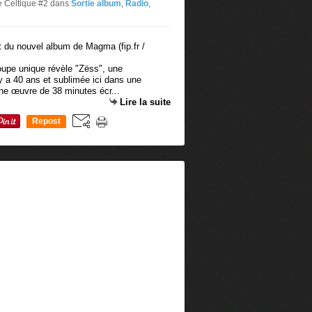
e Celtique #2
dans
Sortie album
,
Radio
,
oupe unique révèle "Zëss", une
 y a 40 ans et sublimée ici dans une
une œuvre de 38 minutes écr...
Lire la suite
Repost
0