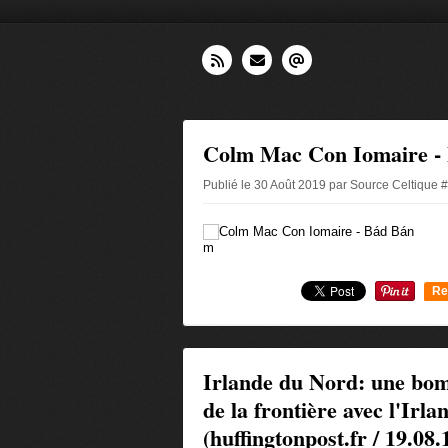
Colm Mac Con Iomaire -
Publié le 30 Août 2019 par Source Celtique 
m
Re
0
Irlande du Nord: une bom
de la frontière avec l'Irla
(huffingtonpost.fr / 19.08.