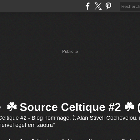
Publicité
☘️ Source Celtique #2 ☘️
eltique #2 - Blog hommage, à Alan Stivell Cochevelou, r
mervel eget em zaotra"