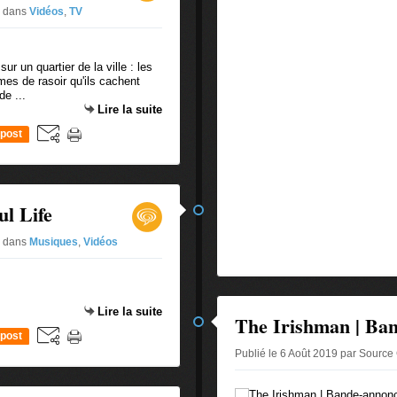
2
dans
Vidéos
,
TV
r un quartier de la ville : les
es de rasoir qu'ils cachent
de ...
Lire la suite
post
ul Life
2
dans
Musiques
,
Vidéos
Lire la suite
The Irishman | Band
post
Publié le 6 Août 2019 par Source