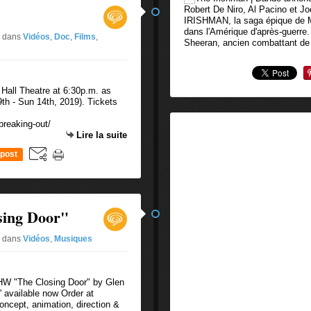
Robert De Niro, Al Pacino et Jo
IRISHMAN, la saga épique de M
dans l'Amérique d'après-guerre
2
dans
Vidéos
,
Doc
,
Films
,
Sheeran, ancien combattant de
 Hall Theatre at 6:30p.m. as
th - Sun 14th, 2019). Tickets
breaking-out/
Lire la suite
post
sing Door"
2
dans
Vidéos
,
Musiques
nI6HW "The Closing Door" by Glen
' available now Order at
Concept, animation, direction &