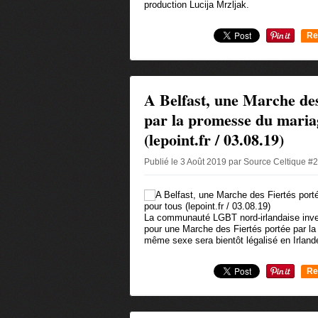
production Lucija Mrzljak.
Re
0
A Belfast, une Marche des
par la promesse du maria
(lepoint.fr / 03.08.19)
Publié le 3 Août 2019 par Source Celtique #
La communauté LGBT nord-irlandaise inves
pour une Marche des Fiertés portée par l
même sexe sera bientôt légalisé en Irland
Re
0