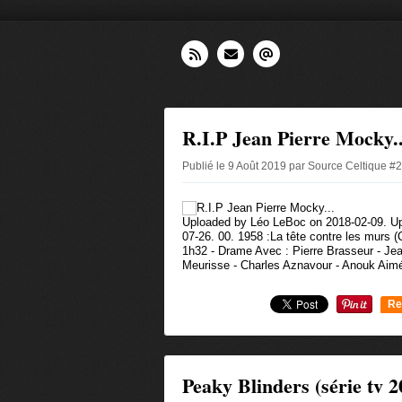
R.I.P Jean Pierre Mocky..
Publié le 9 Août 2019 par Source Celtique #
Uploaded by Léo LeBoc on 2018-02-09. U
07-26. 00. 1958 :La tête contre les murs (
1h32 - Drame Avec : Pierre Brasseur - Je
Meurisse - Charles Aznavour - Anouk Aimé
Re
0
Peaky Blinders (série tv 2