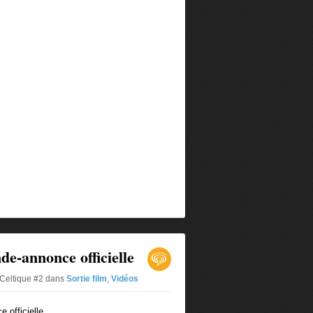
e-annonce officielle
 Celtique #2
dans
Sortie film
,
Vidéos