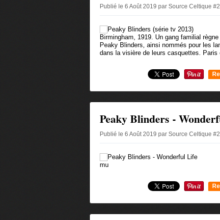
Publié le 6 Août 2019 par Source Celtique #
Birmingham, 1919. Un gang familial règne su
Peaky Blinders, ainsi nommés pour les lam
dans la visière de leurs casquettes. Paris 
Re
0
Peaky Blinders - Wonderf
Publié le 6 Août 2019 par Source Celtique #
mu
Re
0