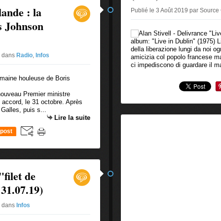
lande : la
Publié le 3 Août 2019 par Source
s Johnson
album: "Live in Dublin" (1975) 
della liberazione lungi da noi o
2
dans
Radio
,
Infos
amicizia col popolo francese m
ci impediscono di guardare il ma
ouveau Premier ministre
s accord, le 31 octobre. Après
Galles, puis s...
Lire la suite
post
"filet de
 31.07.19)
2
dans
Infos