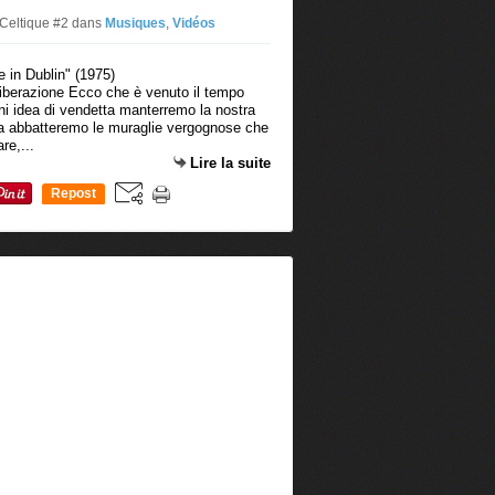
 Celtique #2
dans
Musiques
,
Vidéos
Liberazione Ecco che è venuto il tempo
gni idea di vendetta manterremo la nostra
a abbatteremo le muraglie vergognose che
re,...
Lire la suite
Repost
0