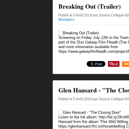
Breaking Out (Trailer)
Publié le 5 Août 2019 par Source Celtique #
Musiques
Screening on Friday July 12th in the Town
part of the 31st Galway Film Fleadh (Tue 9
and more information available from
https://www.galwayfilmfleadh.com/project/
Re
0
Glen Hansard - "The Clo
Publié le 5 Août 2019 par Source Celtique #
Listen to the full album: http://bit.ly/2K
Hansard from the album 'This Wild Willing,
https://glenhansard.ffm.to/thiswildwilling 