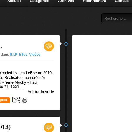
Accueil
Catégories
Archives
Abonnement
Contact
.
2
dans
R.I.P
,
Infos
,
Vidéos
ploaded by Léo LeBoc on 2019-
Co Réalisateur non crédité)
an-Pierre Mocky - Paul
e 31. 1990...
Lire la suite
post
013)