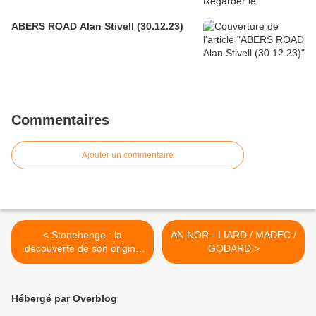
ABERS ROAD Alan Stivell (30.12.23)
Commentaires
Ajouter un commentaire
< Stonehenge : la
AN NOR - LIARD / MADEC /
découverte de son origine
GODARD >
fait écho à la légende de
Merlin (futura-sciences.com
/ 19.02.21)
Hébergé par Overblog