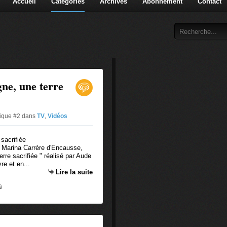
Accueil
Catégories
Archives
Abonnement
Contact
ne, une terre
tique #2
dans
TV
,
Vidéos
 Marina Carrère d'Encausse,
rre sacrifiée " réalisé par Aude
e et en...
Lire la suite