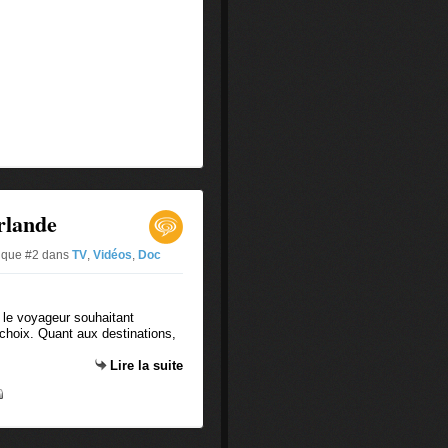
Irlande
tique #2
dans
TV
,
Vidéos
,
Doc
le voyageur souhaitant
u choix. Quant aux destinations,
Lire la suite