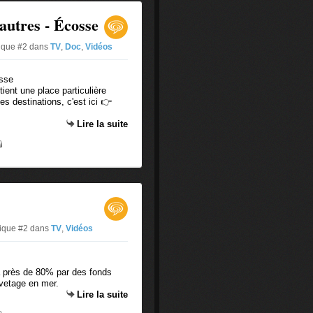
autres - Écosse
tique #2
dans
TV
,
Doc
,
Vidéos
ient une place particulière
es destinations, c'est ici 👉
Lire la suite
tique #2
dans
TV
,
Vidéos
à près de 80% par des fonds
uvetage en mer.
Lire la suite