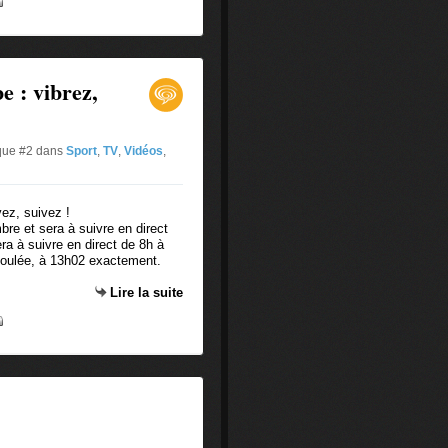
 : vibrez,
ique #2
dans
Sport
,
TV
,
Vidéos
,
re et sera à suivre en direct
ra à suivre en direct de 8h à
a foulée, à 13h02 exactement.
.
Lire la suite