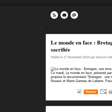
tv
Le monde en face : Bretag
sacrifiée
Publié le 17 Novembre 2020 par Source Cel
Ce mardi, Le monde en face, présenté par
propose le documentaire "Bretagne : une te
Rouaux et Marie Garreau de Labarre. Pauvr
Repost
0