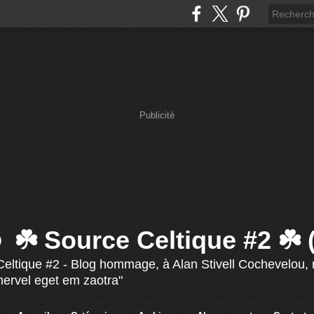
Publicité
☘️ Source Celtique #2 ☘️
eltique #2 - Blog hommage, à Alan Stivell Cochevelou, r
mervel eget em zaotra"