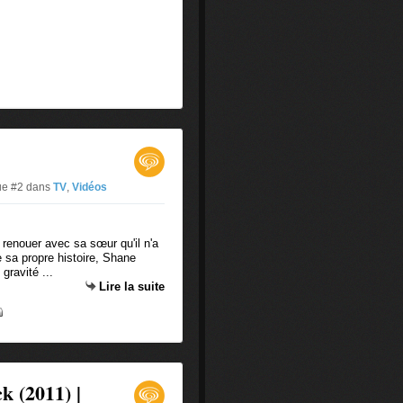
que #2
dans
TV
,
Vidéos
 renouer avec sa sœur qu'il n'a
e sa propre histoire, Shane
gravité ...
Lire la suite
k (2011) |