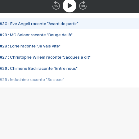
#30 : Eve Angeli raconte "Avant de partir"
#29 : MC Solaar raconte "Bouge de là"
28 : Lorie raconte "Je vais vite"
#27 : Christophe Willem raconte "Jacques a dit"
#26 : Chimène Badi raconte "Entre nous"
#25 : Indochine raconte "3e sexe"
#24 : Zaho raconte "C'est chelou"
#23 : Patrick Bruel raconte "Au café des délices"
#22 : Kyo raconte "Le chemin"
#21 : Nolwenn Leroy raconte "Cassé"
#20 : Patrick Hernandez raconte "Born to be alive"