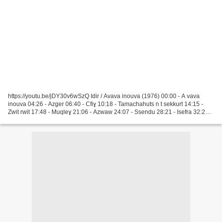
https://youtu.be/jDY30v6wSzQ Idir / Avava inouva (1976) 00:00 - A vava
inouva 04:26 - Azger 06:40 - Cfiɣ 10:18 - Tamachahuts n t sekkurt 14:15 -
Zwit rwit 17:48 - Muqleɣ 21:06 - Azwaw 24:07 - Ssendu 28:21 - Isefra 32:27 -
Rsed ay ides 35:37 - Tagrawla...