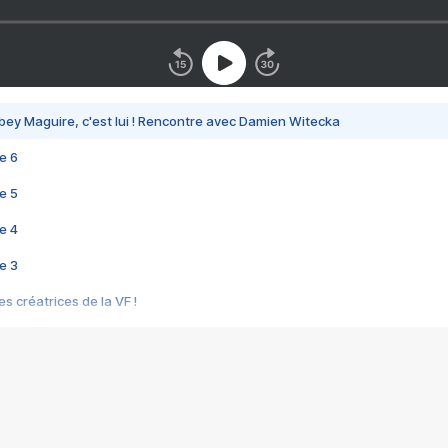
bey Maguire, c'est lui ! Rencontre avec Damien Witecka
e 6
e 5
e 4
e 3
s créatrices de la VF !
e 2
e 1
e Mektoub My Love arrive enfin ! Rencontre avec Shaïn Boumedine et Sal
i : après Toni en famille