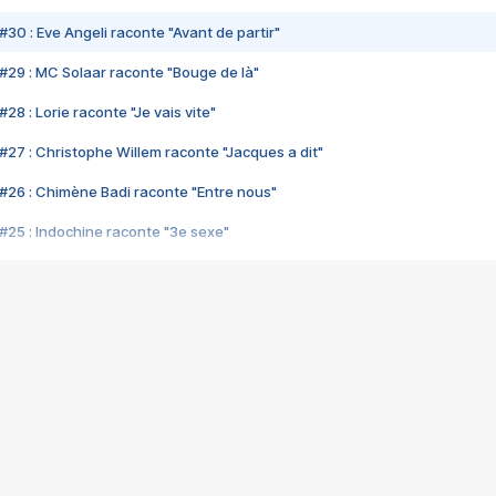
#30 : Eve Angeli raconte "Avant de partir"
#29 : MC Solaar raconte "Bouge de là"
28 : Lorie raconte "Je vais vite"
#27 : Christophe Willem raconte "Jacques a dit"
#26 : Chimène Badi raconte "Entre nous"
#25 : Indochine raconte "3e sexe"
#24 : Zaho raconte "C'est chelou"
#23 : Patrick Bruel raconte "Au café des délices"
#22 : Kyo raconte "Le chemin"
#21 : Nolwenn Leroy raconte "Cassé"
#20 : Patrick Hernandez raconte "Born to be alive"
#19 : Lorie raconte "Près de moi"