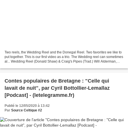
Two reels, the Wedding Reel and the Donegal Reel. Two favorites we like to
put together. This is our first video as a trio. The Wedding reel can sometimes
al... Wedding Reel (Donald Shaw) & Craig's Pipes (Trad.) Will Alderman,
guitar. This video features...
Contes populaires de Bretagne : "Celle qui
lavait de nuit", par Cyril Bottollier-Lemallaz
[Podcast] - (letelegramme.fr)
Publié le 12/05/2020 à 13:42
Par
Source Celtique #2