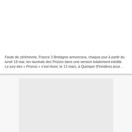
Faute de cérémonie, France 3 Bretagne annoncera, chaque jour à partir du
lundi 18 mai, les lauréats des Prizioù dans une version totalement inédite.
Le jury des « Prizioù » s’est réuni, le 13 mars, à Quimper (Finistère) pour
déterminer le premier prix...