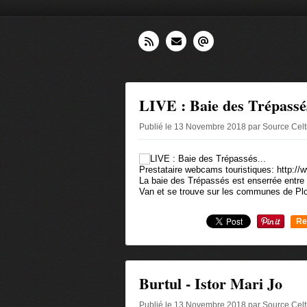
LIVE : Baie des Trépassés
Publié le 13 Novembre 2018 par Source Cel
Prestataire webcams touristiques: http:/
La baie des Trépassés est enserrée entre l
Van et se trouve sur les communes de Plog
Re
0
Burtul - Istor Mari Jo
Publié le 13 Novembre 2018 par Source Cel