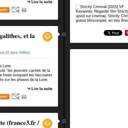
Lire la suite
post
Keywords: Regarder film Strictly
upvid sur cinemay, Strictly Crim
gratuit filmcomplet, en très Bo
alithes, et la
ique #2
dans
Vidéos
tulé "les pouvoirs cachés de la
e finale évoquant les fascinants
és sur les phases de la Lune.
Lire la suite
post
te (france3.fr /