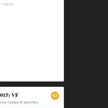
Publicité
2015) VF
ource Celtique #2
dans
Films