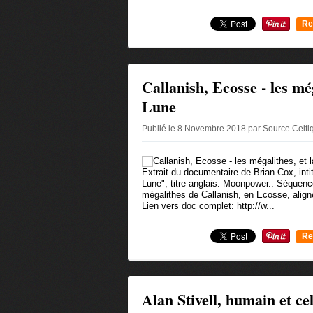
Re
0
Callanish, Ecosse - les még
Lune
Publié le 8 Novembre 2018 par Source Celt
Extrait du documentaire de Brian Cox, inti
Lune", titre anglais: Moonpower.. Séquenc
mégalithes de Callanish, en Ecosse, align
Lien vers doc complet: http://w...
Re
0
Alan Stivell, humain et cel