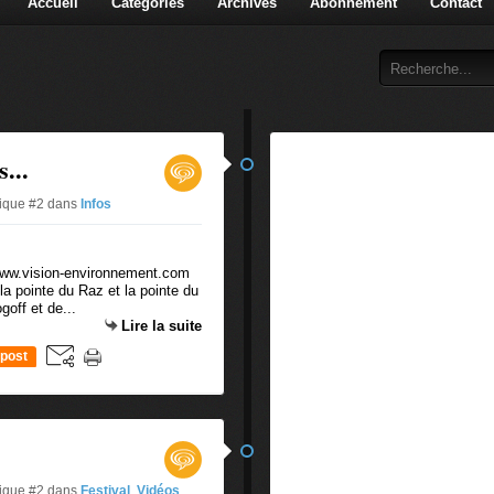
Accueil
Catégories
Archives
Abonnement
Contact
...
tique #2
dans
Infos
/www.vision-environnement.com
a pointe du Raz et la pointe du
off et de...
Lire la suite
post
tique #2
dans
Festival
,
Vidéos
,