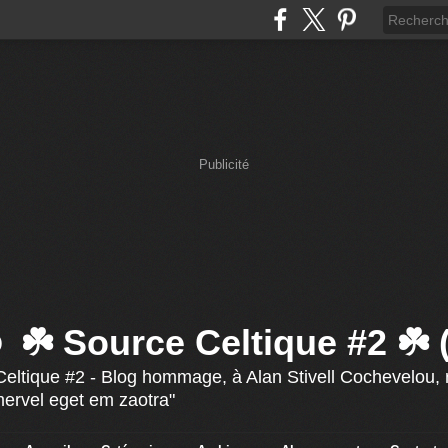
Publicité
☘️ Source Celtique #2 ☘️
eltique #2 - Blog hommage, à Alan Stivell Cochevelou, r
mervel eget em zaotra"