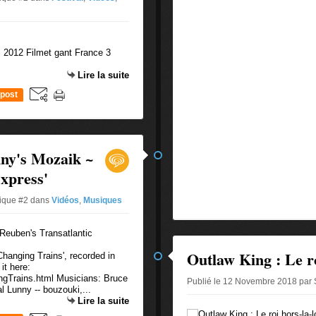
s 2012 Filmet gant France 3
Lire la suite
post
ny's Mozaik ~
xpress'
tique #2
dans
Vidéos
,
Musiques
Outlaw King : Le ro
hanging Trains', recorded in
it here:
ngTrains.html Musicians: Bruce
Publié le 12 Novembre 2018 par 
al Lunny -- bouzouki,...
Lire la suite