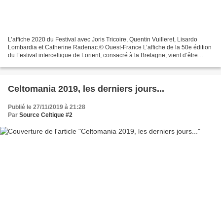
L’affiche 2020 du Festival avec Joris Tricoire, Quentin Vuilleret, Lisardo
Lombardia et Catherine Radenac.© Ouest-France L’affiche de la 50e édition
du Festival interceltique de Lorient, consacré à la Bretagne, vient d’être
dévoilée ce mardi 21 janvier...
Celtomania 2019, les derniers jours...
Publié le 27/11/2019 à 21:28
Par
Source Celtique #2