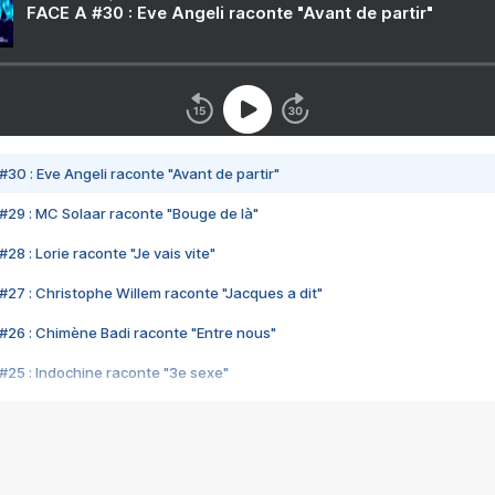
FACE A #30 : Eve Angeli raconte "Avant de partir"
#30 : Eve Angeli raconte "Avant de partir"
#29 : MC Solaar raconte "Bouge de là"
28 : Lorie raconte "Je vais vite"
#27 : Christophe Willem raconte "Jacques a dit"
#26 : Chimène Badi raconte "Entre nous"
#25 : Indochine raconte "3e sexe"
#24 : Zaho raconte "C'est chelou"
#23 : Patrick Bruel raconte "Au café des délices"
#22 : Kyo raconte "Le chemin"