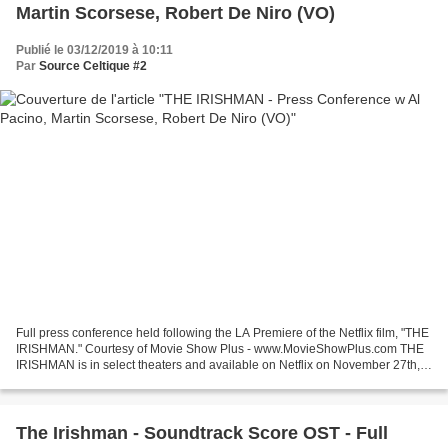
Martin Scorsese, Robert De Niro (VO)
Publié le 03/12/2019 à 10:11
Par
Source Celtique #2
Full press conference held following the LA Premiere of the Netflix film, "THE
IRISHMAN." Courtesy of Movie Show Plus - www.MovieShowPlus.com THE
IRISHMAN is in select theaters and available on Netflix on November 27th,
2019.
The Irishman - Soundtrack Score OST - Full