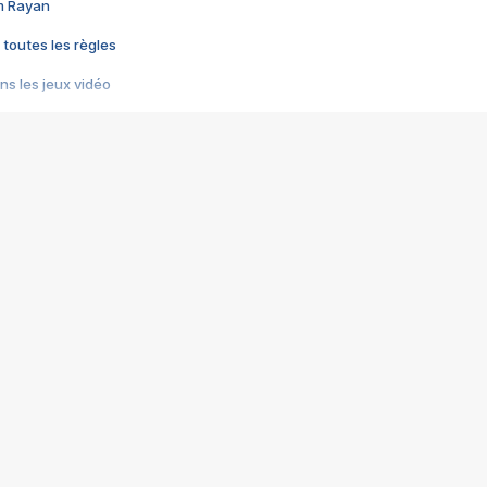
im Rayan
 toutes les règles
s les jeux vidéo
us choquant de Rockstar ? - Le scandale BULLY
e plus moche de Steam
du RÊVE tourne au CAUCHEMAR
pendant 8 heures
it… à tort
umiliés par un jeu vidéo
ire - Final Fantasy 8
ti un empire - Age of Empires
story DOFUS
tard, il crée l'un des pires jeux de tous les temps, MindsEye.