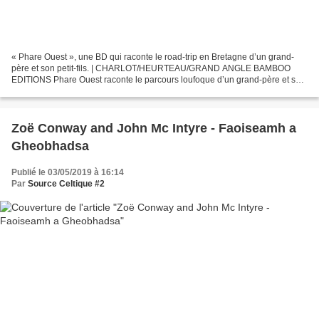
« Phare Ouest », une BD qui raconte le road-trip en Bretagne d’un grand-
père et son petit-fils. | CHARLOT/HEURTEAU/GRAND ANGLE BAMBOO
EDITIONS Phare Ouest raconte le parcours loufoque d’un grand-père et son
petit-fils en Bretagne. En particulier dans...
Zoë Conway and John Mc Intyre - Faoiseamh a
Gheobhadsa
Publié le 03/05/2019 à 16:14
Par
Source Celtique #2