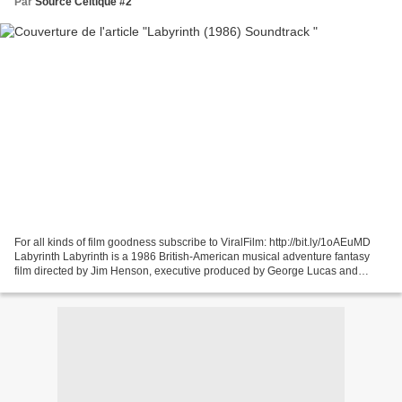
Par
Source Celtique #2
For all kinds of film goodness subscribe to ViralFilm: http://bit.ly/1oAEuMD
Labyrinth Labyrinth is a 1986 British-American musical adventure fantasy
film directed by Jim Henson, executive produced by George Lucas and
based upon conceptual designs by...