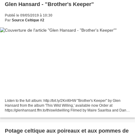
Glen Hansard - "Brother's Keeper"
Publié le 09/05/2019 à 10:30
Par
Source Celtique #2
Listen to the full album: http://bit.ly/2KnI6HW "Brother's Keeper" by Glen
Hansard from the album 'This Wild Willing,' available now Order at
https://glenhansard.ffm.to/thiswildwilling Filmed by Maire Saaritsa and Daniel
Martin Oct 2018 Directed by Glen...
Potage celtique aux poireaux et aux pommes de