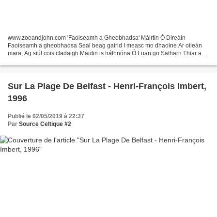
www.zoeandjohn.com 'Faoiseamh a Gheobhadsa' Máirtín Ó Direáin
Faoiseamh a gheobhadsa Seal beag gairid I measc mo dhaoine Ar oileán
mara, Ag siúl cois cladaigh Maidin is tráthnóna Ó Luan go Satharn Thiar ag
baile. Faoiseamh a gheobhadsa Seal beag gairid...
Sur La Plage De Belfast - Henri-François Imbert,
1996
Publié le 02/05/2019 à 22:37
Par
Source Celtique #2