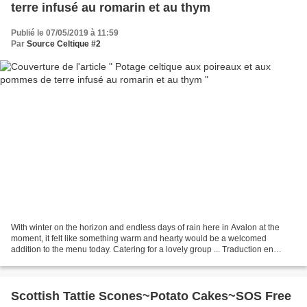
terre infusé au romarin et au thym
Publié le 07/05/2019 à 11:59
Par
Source Celtique #2
With winter on the horizon and endless days of rain here in Avalon at the
moment, it felt like something warm and hearty would be a welcomed
addition to the menu today. Catering for a lovely group ... Traduction en
français : Ingrédients 2 gros poireaux...
Scottish Tattie Scones~Potato Cakes~SOS Free