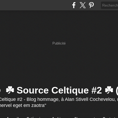
Publicité
☘️ Source Celtique #2 ☘️
eltique #2 - Blog hommage, à Alan Stivell Cochevelou, r
mervel eget em zaotra"