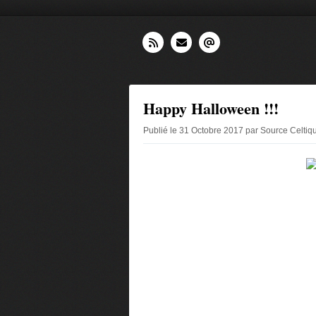
Happy Halloween !!!
Publié le 31 Octobre 2017 par Source Celtiq