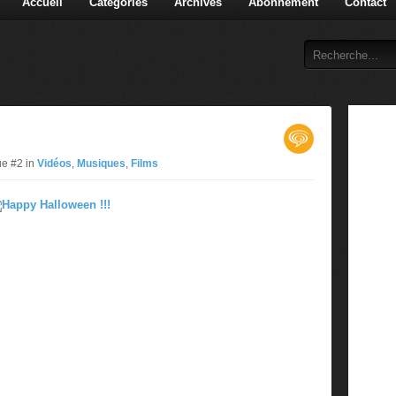
Accueil
Catégories
Archives
Abonnement
Contact
ue #2 in
Vidéos
,
Musiques
,
Films