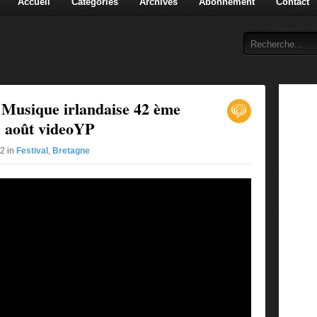
Accueil
Catégories
Archives
Abonnement
Contact
Musique irlandaise 42 ème
août videoYP
#2 in
Festival
,
Bretagne