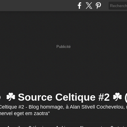
Publicité
☘️ Source Celtique #2 ☘️
eltique #2 - Blog hommage, à Alan Stivell Cochevelou, r
mervel eget em zaotra"