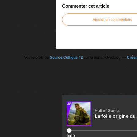
Commenter cet article
Ajouter un commentaire
Voir le profil de
Source Celtique #2
sur le portail Overblog
Créer
Hall of Game
La folle origine du
0:00