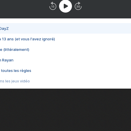
 DayZ
 a 13 ans (et vous l'avez ignoré)
e (littéralement)
im Rayan
 toutes les règles
s les jeux vidéo
us choquant de Rockstar ? - Le scandale BULLY
e plus moche de Steam
du RÊVE tourne au CAUCHEMAR
pendant 8 heures