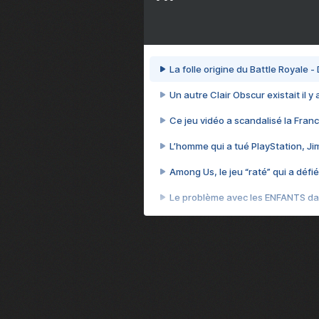
La folle origine du Battle Royale -
Un autre Clair Obscur existait il y
Ce jeu vidéo a scandalisé la Franc
L’homme qui a tué PlayStation, J
Among Us, le jeu “raté” qui a défié
Le problème avec les ENFANTS dan
Et si GTA n'était pas le jeu le pl
J'ai perdu 70 heures sur le jeu l
Cyberpunk 2077, quand vendre 
Le jeu qui a piraté mon cerveau 