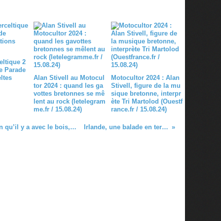
eltique 2
e Parade
ltes
Alan Stivell au Motocul
Motocultor 2024 : Alan
tor 2024 : quand les ga
Stivell, figure de la mu
vottes bretonnes se mê
sique bretonne, interpr
lent au rock (letelegram
ète Tri Martolod (Ouestf
me.fr / 15.08.24)
rance.fr / 15.08.24)
Yannick Martin : "la bombarde, ce son qu’il y a avec le bois, vous mets de suite dans une ambiance" (france3.fr / 29.09.20)
Irlande, une balade en terre Celte (francetv.fr / 12.08.24)