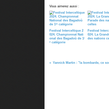
Vous aimerez aussi :
Festival Interceltique 2
Festival Interc
024. Championnat Nati
024. La Grand
onal des Bagadoù de 1ʳ
des nations ce
ᵉ catégorie