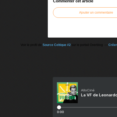
Commenter cet article
Ajouter un commentaire
Voir le profil de
Source Celtique #2
sur le portail Overblog
Créer
AlloCiné
La VF de Leonardo
0:00