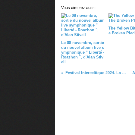
Vous aimerez aussi :
The Yellow Bit
e Broken Pled
Le 08 novembre, sortie
du nouvel album live s
ymphonique " Liberté -
Roazhon ", d'Alan Stiv
ell
Festival Interceltique 2024. La Grande Parade des nations celtes