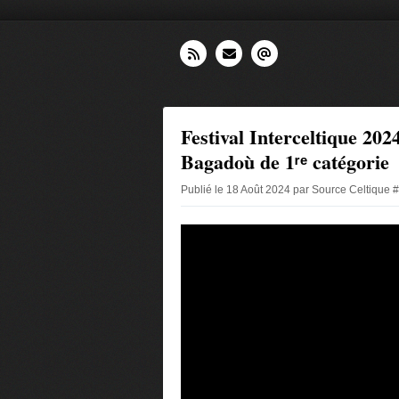
Festival Interceltique 20
Bagadoù de 1ʳᵉ catégorie
Publié le 18 Août 2024 par Source Celtique 