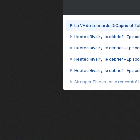
La VF de Leonardo DiCaprio et To
Heated Rivalry, le débrief - Episod
Heated Rivalry, le débrief - Episod
Heated Rivalry, le débrief - Episod
Heated Rivalry, le débrief - Episod
Stranger Things : on a rencontré le
Heated Rivalry, le débrief - Episod
Heated Rivalry, le débrief - Episod
Après 7 ans d'attente, la suite d
Camille Cottin + Nathan Ambrosion
Rencontre avec Romane Bohringer : 