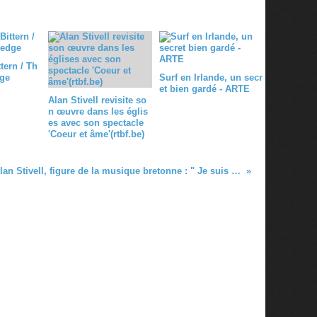
tern / Th
ge
Surf en Irlande, un secr
et bien gardé - ARTE
Alan Stivell revisite so
n œuvre dans les églis
es avec son spectacle
'Coeur et âme'(rtbf.be)
Alan Stivell, figure de la musique bretonne : " Je suis d'abord un obsédé celtique " (lemonde.fr / 17.08.24)