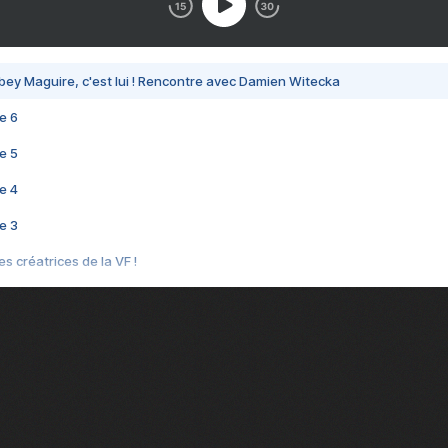
bey Maguire, c'est lui ! Rencontre avec Damien Witecka
e 6
e 5
e 4
e 3
s créatrices de la VF !
e 2
e 1
e Mektoub My Love arrive enfin ! Rencontre avec Shaïn Boumedine et Sal
i : après Toni en famille
elle réalise le bouleversant Dites lui que je l'aime