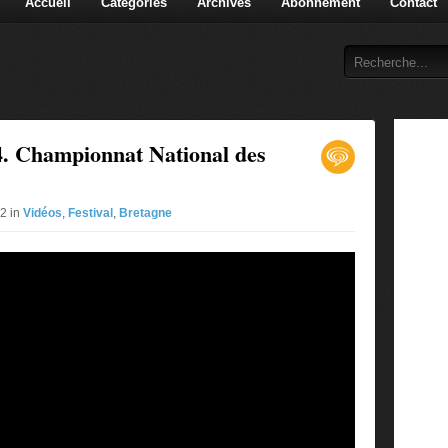
Accueil
Catégories
Archives
Abonnement
Contact
24. Championnat National des
#2 in
Vidéos
,
Festival
,
Bretagne