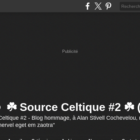
Publicité
☘️ Source Celtique #2 ☘️
eltique #2 - Blog hommage, à Alan Stivell Cochevelou, r
mervel eget em zaotra"