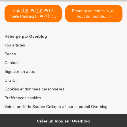
< 🥃 🇮🇪 ☘️ 🇮🇪 ☘️ Lá
Pendant ce temps la, au
fhéile Pádraig !!! ☘️ 🇮🇪 ☘️
bout du monde... >
🇮🇪 🍻
Hébergé par Overblog
Top articles
Pages
Contact
Signaler un abus
C.G.U.
Cookies et données personnelles
Préférences cookies
Voir le profil de Source Celtique #2 sur le portail Overblog
Créer un blog sur Overblog