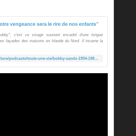
tre vengeance sera le rire de nos enfants"
bby", c'est ce visage souriant encadré d'une longue
les façades des maisons en Irlande du Nord. Il incarne la
https://www.radiofrance.fr/franceculture/podcasts/toute-une-vie/bobby-sands-1954-1981-notre-vengeance-sera-le-rire-de-nos-enfants-9108490