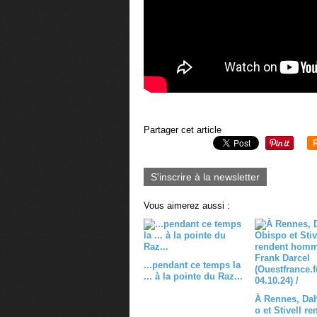
Partager cet article
S'inscrire à la newsletter
Vous aimerez aussi :
...pendant ce temps la
... à la pointe du Raz...
À Rennes, Da
o et Stivell r