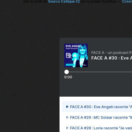
Voir le profil de
Source Celtique #2
sur le portail Overblog
Créer
FACE A - un podcast 
FACE A #30 : Eve A
0:00
FACE A #30 : Eve Angeli raconte "A
FACE A #29 : MC Solaar raconte "
FACE A #28 : Lorie raconte "Je vais