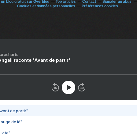
 un blog gratuit sur Overblog
Top articles
Contact
Signaler un abus
Cookies et données personnelles
Préférences cookies
Purecharts
ngeli raconte "Avant de partir"
vant de partir"
Bouge de là"
 vite"