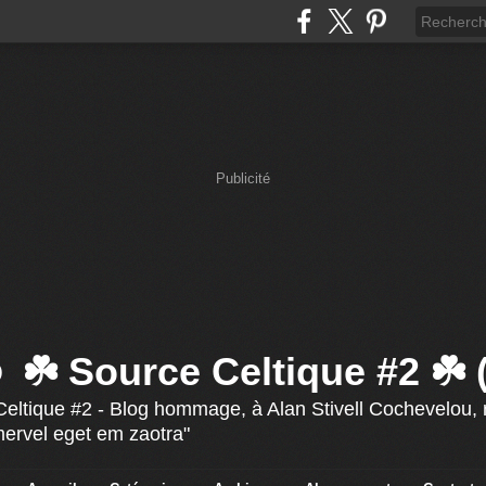
Publicité
☘️ Source Celtique #2 ☘️
eltique #2 - Blog hommage, à Alan Stivell Cochevelou, r
mervel eget em zaotra"