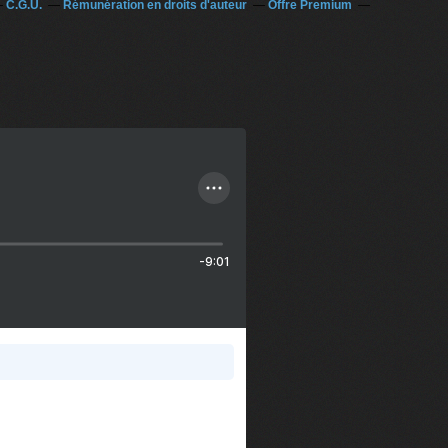
C.G.U.
Rémunération en droits d'auteur
Offre Premium
-9:01