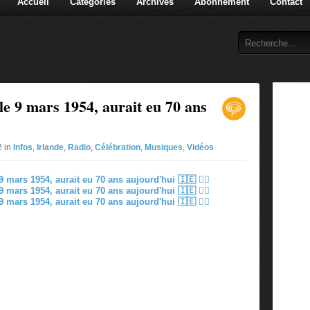
Accueil
Catégories
Archives
Abonnement
Contact
le 9 mars 1954, aurait eu 70 ans
2 in
Infos
,
Irlande
,
Radio
,
Célébration
,
Musiques
,
Vidéos