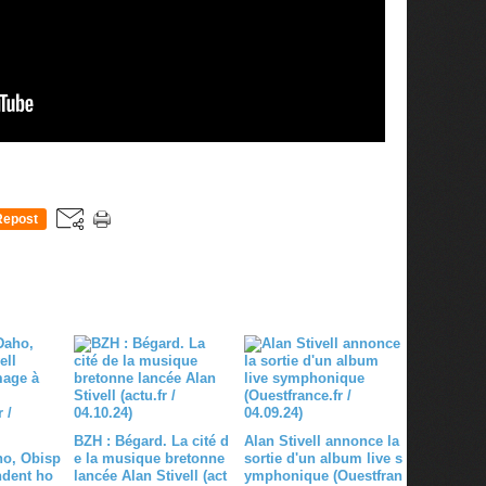
Repost
0
BZH : Bégard. La cité d
Alan Stivell annonce la
ho, Obisp
e la musique bretonne
sortie d'un album live s
endent ho
lancée Alan Stivell (act
ymphonique (Ouestfran