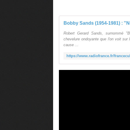
Bobby Sands (1954-1981) : "No
Robert Gerard Sands, surnommé "Bo
chevelure ondoyante que l'on voit sur 
cause ...