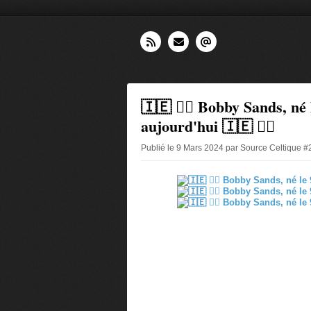
🇮🇪 ✊🏽 Bobby Sands, né 
aujourd'hui 🇮🇪 ✊🏽
Publié le 9 Mars 2024 par Source Celtique #