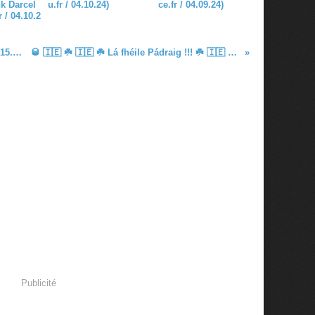
k Darcel
u.fr / 04.10.24)
ce.fr / 04.09.24)
 / 04.10.2
🇮🇪 Ulster, la paix des femmes 🇮🇪 (15.10.1976)
🥃 🇮🇪 ☘️ 🇮🇪 ☘️ Lá fhéile Pádraig !!! ☘️ 🇮🇪 ☘️ 🇮🇪 🍻
Publicité