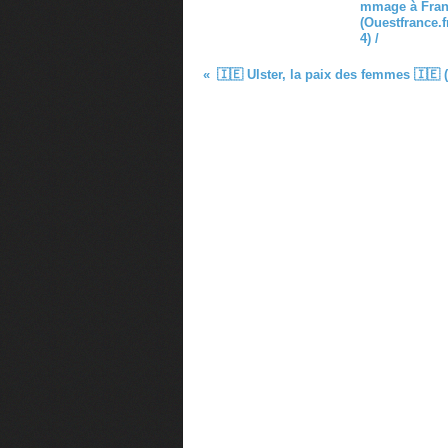
mmage à Fran
(Ouestfrance.fr
4) /