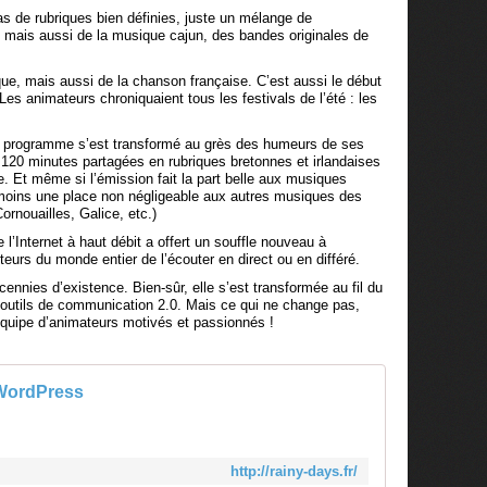
de rubriques bien définies, juste un mélange de
es mais aussi de la musique cajun, des bandes originales de
ique, mais aussi de la chanson française. C’est aussi le début
es animateurs chroniquaient tous les festivals de l’été : les
 programme s’est transformé au grès des humeurs de ses
 120 minutes partagées en rubriques bretonnes et irlandaises
 Et même si l’émission fait la part belle aux musiques
nmoins une place non négligeable aux autres musiques des
rnouailles, Galice, etc.)
l’Internet à haut débit a offert un souffle nouveau à
eurs du monde entier de l’écouter en direct ou en différé.
nnies d’existence. Bien-sûr, elle s’est transformée au fil du
d’outils de communication 2.0. Mais ce qui ne change pas,
 équipe d’animateurs motivés et passionnés !
t WordPress
http://rainy-days.fr/