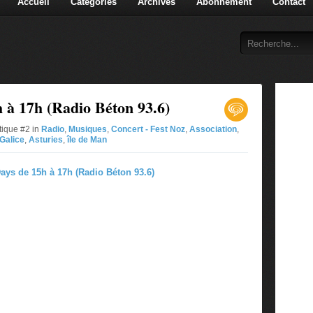
Accueil
Catégories
Archives
Abonnement
Contact
 à 17h (Radio Béton 93.6)
tique #2 in
Radio
,
Musiques
,
Concert - Fest Noz
,
Association
,
Galice
,
Asturies
,
île de Man