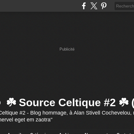
Publicité
☘️ Source Celtique #2 ☘️
eltique #2 - Blog hommage, à Alan Stivell Cochevelou, r
mervel eget em zaotra"