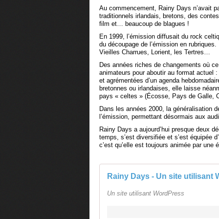
Au commencement, Rainy Days n’avait pas 
traditionnels irlandais, bretons, des cont
film et… beaucoup de blagues !
En 1999, l’émission diffusait du rock celt
du découpage de l’émission en rubriques. L
Vieilles Charrues, Lorient, les Tertres…
Des années riches de changements où ce
animateurs pour aboutir au format actuel :
et agrémentées d’un agenda hebdomadaire.
bretonnes ou irlandaises, elle laisse néa
pays « celtes » (Écosse, Pays de Galle, Co
Dans les années 2000, la généralisation de 
l’émission, permettant désormais aux audit
Rainy Days a aujourd’hui presque deux déce
temps, s’est diversifiée et s’est équipée 
c’est qu’elle est toujours animée par une
Rainy Days - Un site utilisan
Un site utilisant WordPress