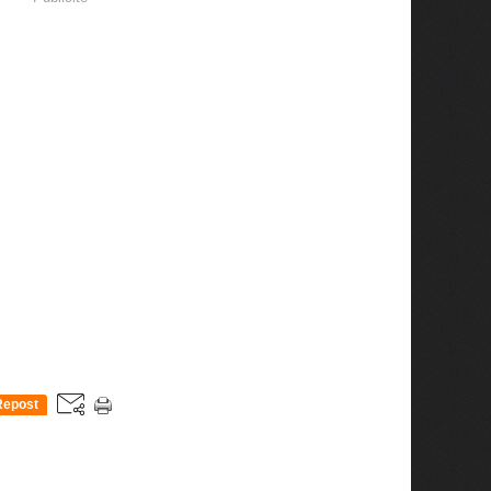
Repost
0