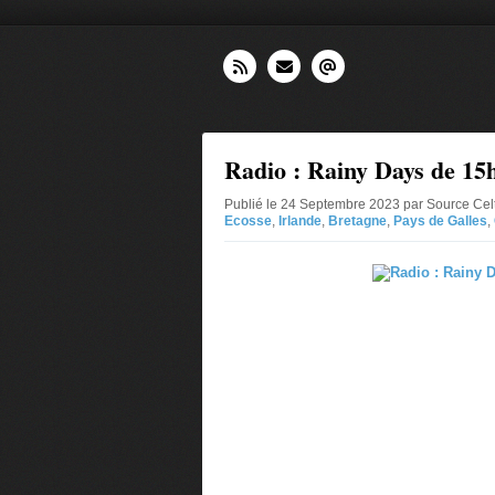
Radio : Rainy Days de 15h
Publié le 24 Septembre 2023 par Source Cel
Ecosse
,
Irlande
,
Bretagne
,
Pays de Galles
,