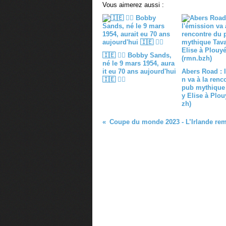
Vous aimerez aussi :
🇮🇪 ✊🏽 Bobby Sands,
né le 9 mars 1954, aura
it eu 70 ans aujourd'hui
Abers Road : 
🇮🇪 ✊🏽
n va à la renc
pub mythique
y Elise à Plou
zh)