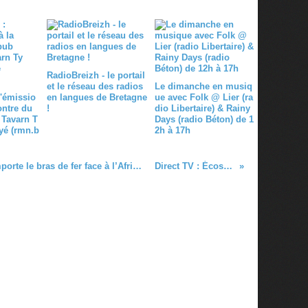
RadioBreizh - le portail
et le réseau des radios
Le dimanche en musiq
l'émissio
en langues de Bretagne
ue avec Folk @ Lier (ra
ontre du
!
dio Libertaire) & Rainy
 Tavarn T
Days (radio Béton) de 1
yé (rmn.b
2h à 17h
Coupe du monde 2023 - L’Irlande remporte le bras de fer face à l’Afrique du Sud (eurosport.fr / 24.09.23)
Direct TV : Écosse vs Tonga