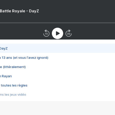
 Battle Royale - DayZ
 DayZ
 a 13 ans (et vous l'avez ignoré)
e (littéralement)
im Rayan
 toutes les règles
s les jeux vidéo
us choquant de Rockstar ? - Le scandale BULLY
e plus moche de Steam