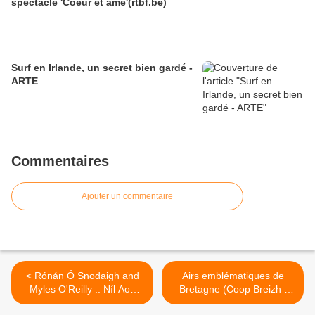
spectacle 'Coeur et âme'(rtbf.be)
Surf en Irlande, un secret bien gardé -
ARTE
Commentaires
Ajouter un commentaire
< Rónán Ó Snodaigh and
Airs emblématiques de
Myles O'Reilly :: Níl Aon
Bretagne (Coop Breizh /
Easpa Orm
juillet 2023) >