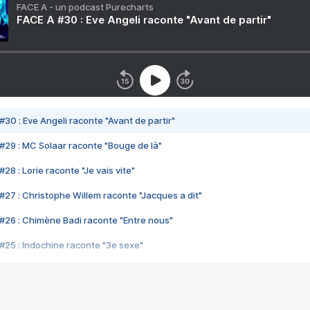
FACE A - un podcast Purecharts
FACE A #30 : Eve Angeli raconte "Avant de partir"
#30 : Eve Angeli raconte "Avant de partir"
#29 : MC Solaar raconte "Bouge de là"
28 : Lorie raconte "Je vais vite"
#27 : Christophe Willem raconte "Jacques a dit"
#26 : Chimène Badi raconte "Entre nous"
#25 : Indochine raconte "3e sexe"
#24 : Zaho raconte "C'est chelou"
#23 : Patrick Bruel raconte "Au café des délices"