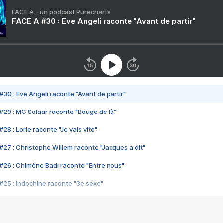
FACE A - un podcast Purecharts
FACE A #30 : Eve Angeli raconte "Avant de partir"
#30 : Eve Angeli raconte "Avant de partir"
#29 : MC Solaar raconte "Bouge de là"
28 : Lorie raconte "Je vais vite"
#27 : Christophe Willem raconte "Jacques a dit"
#26 : Chimène Badi raconte "Entre nous"
#25 : Indochine raconte "3e sexe"
#24 : Zaho raconte "C'est chelou"
#23 : Patrick Bruel raconte "Au café des délices"