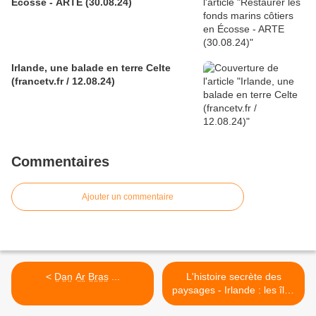
Écosse - ARTE (30.08.24)
Irlande, une balade en terre Celte
(francetv.fr / 12.08.24)
Commentaires
Ajouter un commentaire
< D̤a̤n̤ A̤r̤ B̤r̤a̤s̤ ...
L'histoire secrète des
paysages - Irlande : les îles
d'Aran | ARTE >