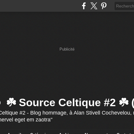
Publicité
☘️ Source Celtique #2 ☘️
eltique #2 - Blog hommage, à Alan Stivell Cochevelou, r
mervel eget em zaotra"