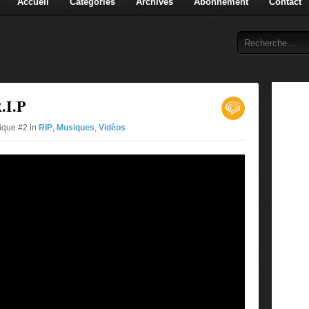
Accueil
Catégories
Archives
Abonnement
Contact
.I.P
ique #2 in
RIP
,
Musiques
,
Vidéos