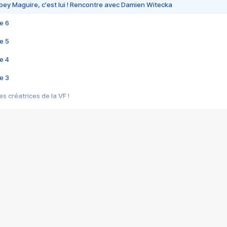
bey Maguire, c'est lui ! Rencontre avec Damien Witecka
e 6
e 5
e 4
e 3
s créatrices de la VF !
e 2
e 1
e Mektoub My Love arrive enfin ! Rencontre avec Shaïn Boumedine et Sal
i : après Toni en famille
elle réalise le bouleversant Dites lui que je l'aime
ais ! Rencontre autour de Vie privée de Rebecca Zlotowski
 de Marguerite, Grave... Rencontre avec Ella Rumpf