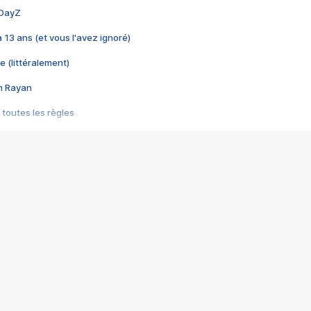
 DayZ
 a 13 ans (et vous l'avez ignoré)
e (littéralement)
im Rayan
 toutes les règles
s les jeux vidéo
us choquant de Rockstar ? - Le scandale BULLY
e plus moche de Steam
du RÊVE tourne au CAUCHEMAR
pendant 8 heures
it… à tort
umiliés par un jeu vidéo