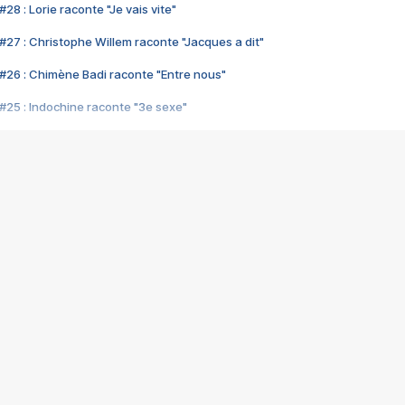
28 : Lorie raconte "Je vais vite"
#27 : Christophe Willem raconte "Jacques a dit"
#26 : Chimène Badi raconte "Entre nous"
#25 : Indochine raconte "3e sexe"
#24 : Zaho raconte "C'est chelou"
#23 : Patrick Bruel raconte "Au café des délices"
#22 : Kyo raconte "Le chemin"
#21 : Nolwenn Leroy raconte "Cassé"
#20 : Patrick Hernandez raconte "Born to be alive"
#19 : Lorie raconte "Près de moi"
#18 : Michael Jones raconte "A nos actes manqués" (avec Jean-Jacque
#17 : Khaled raconte "Aïcha"
#16 : Corneille raconte "Parce qu'on vient de loin"