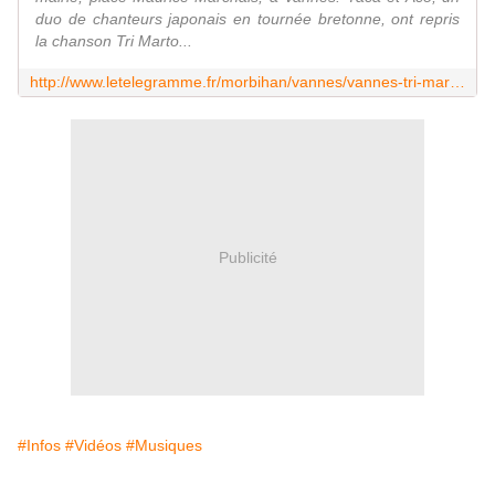
duo de chanteurs japonais en tournée bretonne, ont repris
la chanson Tri Marto...
http://www.letelegramme.fr/morbihan/vannes/vannes-tri-martolod-en-japonais-sous-les-yeux-d-alan-stivell-22-08-2017-11637134.php
Publicité
#Infos
#Vidéos
#Musiques