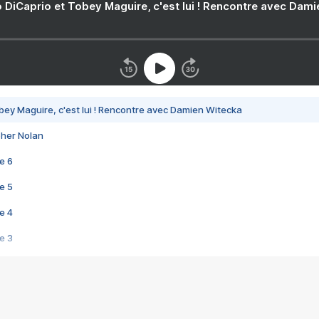
 DiCaprio et Tobey Maguire, c'est lui ! Rencontre avec Dam
bey Maguire, c'est lui ! Rencontre avec Damien Witecka
pher Nolan
e 6
e 5
e 4
e 3
s créatrices de la VF !
e 2
e 1