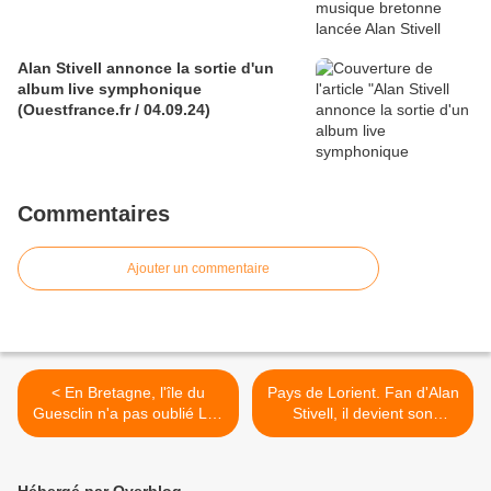
Alan Stivell annonce la sortie d'un
album live symphonique
(Ouestfrance.fr / 04.09.24)
Commentaires
Ajouter un commentaire
< En Bretagne, l'île du
Pays de Lorient. Fan d'Alan
Guesclin n'a pas oublié Léo
Stivell, il devient son
Ferré (francetvinfo.fr /
biographe (Ouestfrance /
12.08.17)
25.08.17) >