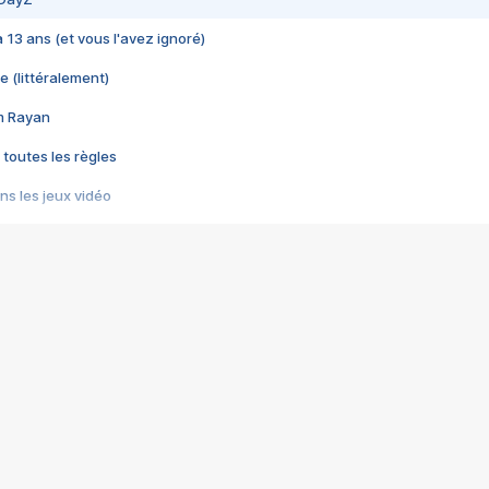
 a 13 ans (et vous l'avez ignoré)
e (littéralement)
im Rayan
 toutes les règles
s les jeux vidéo
us choquant de Rockstar ? - Le scandale BULLY
e plus moche de Steam
du RÊVE tourne au CAUCHEMAR
pendant 8 heures
it… à tort
umiliés par un jeu vidéo
ire - Final Fantasy 8