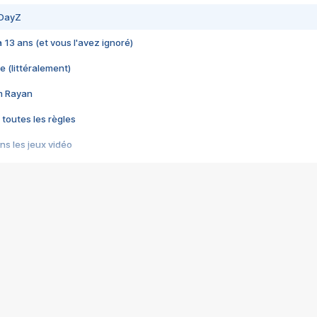
 DayZ
 a 13 ans (et vous l'avez ignoré)
e (littéralement)
im Rayan
 toutes les règles
s les jeux vidéo
us choquant de Rockstar ? - Le scandale BULLY
e plus moche de Steam
du RÊVE tourne au CAUCHEMAR
pendant 8 heures
it… à tort
umiliés par un jeu vidéo