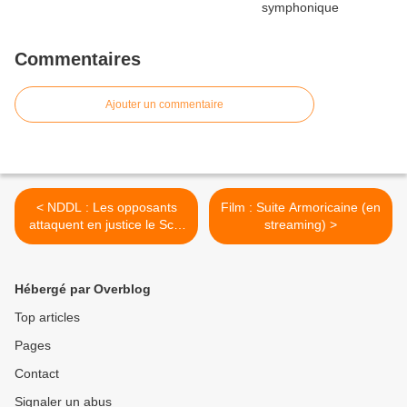
Commentaires
Ajouter un commentaire
< NDDL : Les opposants
Film : Suite Armoricaine (en
attaquent en justice le Scot
streaming) >
Nantes Saint-Nazaire
(Ouestfrance.fr / 20.12.16)
Hébergé par Overblog
Top articles
Pages
Contact
Signaler un abus