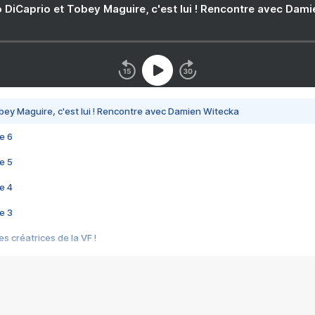
 DiCaprio et Tobey Maguire, c'est lui ! Rencontre avec Dam
bey Maguire, c'est lui ! Rencontre avec Damien Witecka
e 6
e 5
e 4
e 3
s créatrices de la VF !
e 2
e 1
e Mektoub My Love arrive enfin ! Rencontre avec Shaïn Boumedine et Sal