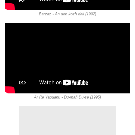
Barzaz - An den kozh dall (1992)
Ar Re Yaouank - Du-mañ Du-se (1995)