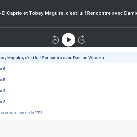
 DiCaprio et Tobey Maguire, c'est lui ! Rencontre avec Dam
bey Maguire, c'est lui ! Rencontre avec Damien Witecka
e 6
e 5
e 4
e 3
s créatrices de la VF !
e 2
e 1